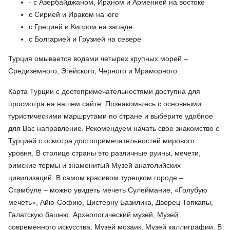
-
с Азербайджаном, Ираном и Арменией на востоке
с Сирией и Ираком на юге
с Грецией и Кипром на западе
с Болгарией и Грузией на севере
Турция омывается водами четырех крупных морей –
Средиземного, Эгейского, Черного и Мраморного.
Карта Турции с достопримечательностями доступна для
просмотра на нашем сайте. Познакомьтесь с основными
туристическими маршрутами по стране и выберите удобное
для Вас направление. Рекомендуем начать свое знакомство с
Турцией с осмотра достопримечательностей мирового
уровня. В столице страны это различные руины, мечети,
римские термы и знаменитый Музей анатолийских
цивилизаций. В самом красивом турецком городе –
Стамбуле – можно увидеть мечеть Сулеймание, «Голубую
мечеть», Айю-Софию, Цистерну Базилика, Дворец Топкапы,
Галатскую башню, Археологический музей, Музей
современного искусства, Музей мозаик, Музей каллиграфии. В