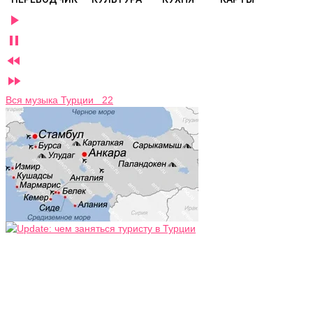




Вся музыка Турции 22