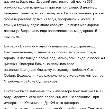
цистерна Базилика. Древний архитектурный лес из 336
римских колонн встречает туристов при входе. В длинных
галереях, кажется, можно заплутать. Высокие колонны разных
форм вырастают прямо из воды, прозрачной и чистой. В
темную глубину подземного сооружения ведет мраморная
лестница. Водохранилище напоминает целый дворцовый
комплекс.
Цистерна Базилика – одно из подземных водохранилищ
Константинополя, созданное на случай засухи или осады
города. В настоящее время под Стамбулом найдено более 40
цистерн. Цистерна Базилика получила свое
название благодаря близкому соседству с собором Святой
Софии. Водохранилище расположено в историческом центре
Стамбула – районе Султанахмет.
Цистерна была заложена при императоре Константине I в 306
году. Строительство шло более 200 лет и завершилось при
императоре Юстиниане. До XVI века цистерна
использовалась, но впоследствии была заброшена. Только в