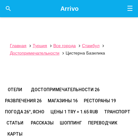
☰

Arrivo
Главная
Турция
Все города
Стамбул




Достопримечательности
Цистерна Базилика

ОТЕЛИ
ДОСТОПРИМЕЧАТЕЛЬНОСТИ
26
РАЗВЛЕЧЕНИЯ
26
МАГАЗИНЫ
16
РЕСТОРАНЫ
19
ПОГОДА
26°, ЯСНО
ЦЕНЫ
1 TRY = 1.65 RUB
ТРАНСПОРТ
СТАТЬИ
РАССКАЗЫ
ШОППИНГ
ПЕРЕВОДЧИК
КАРТЫ