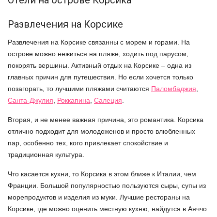
Отели на острове Корсика
Развлечения на Корсике
Развлечения на Корсике связанны с морем и горами. На
острове можно нежиться на пляже, ходить под парусом,
покорять вершины. Активный отдых на Корсике – одна из
главных причин для путешествия. Но если хочется только
позагорать, то лучшими пляжами считаются
Паломбаджия
,
Санта-Джулия
,
Роккапина
,
Салеция
.
Вторая, и не менее важная причина, это романтика. Корсика
отлично подходит для молодоженов и просто влюбленных
пар, особенно тех, кого привлекает спокойствие и
традиционная культура.
Что касается кухни, то Корсика в этом ближе к Италии, чем
Франции. Большой популярностью пользуются сыры, супы из
морепродуктов и изделия из муки. Лучшие рестораны на
Корсике, где можно оценить местную кухню, найдутся в Аяччо