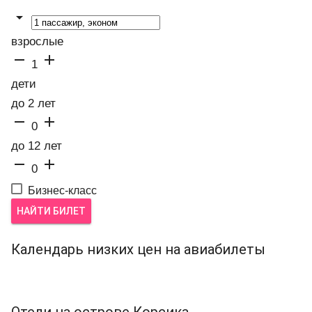

взрослые


1
дети
до 2 лет


0
до 12 лет


0
Бизнес-класс
НАЙТИ БИЛЕТ
Календарь низких цен на авиабилеты