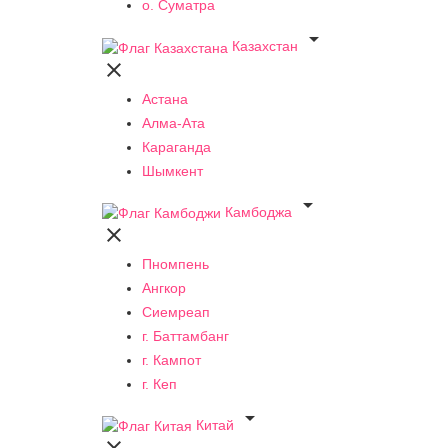
о. Суматра

Казахстан

Астана
Алма-Ата
Караганда
Шымкент

Камбоджа

Пномпень
Ангкор
Сиемреап
г. Баттамбанг
г. Кампот
г. Кеп

Китай