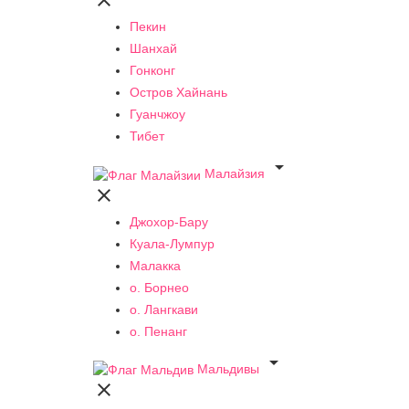

Пекин
Шанхай
Гонконг
Остров Хайнань
Гуанчжоу
Тибет

Малайзия

Джохор-Бару
Куала-Лумпур
Малакка
о. Борнео
о. Лангкави
о. Пенанг

Мальдивы
