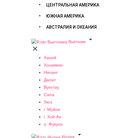
ЦЕНТРАЛЬНАЯ АМЕРИКА
ЮЖНАЯ АМЕРИКА
АВСТРАЛИЯ И ОКЕАНИЯ

Вьетнам

Ханой
Хошимин
Нячанг
Далат
Вунгтау
Сапа
Хюэ
г. Муйне
г. Хой Ан
о. Фукуок

Индия