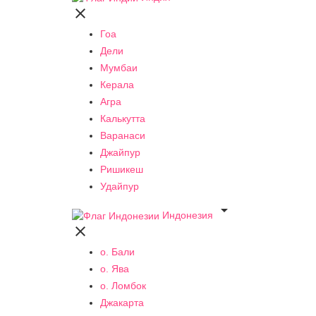

Гоа
Дели
Мумбаи
Керала
Агра
Калькутта
Варанаси
Джайпур
Ришикеш
Удайпур

Индонезия

о. Бали
о. Ява
о. Ломбок
Джакарта