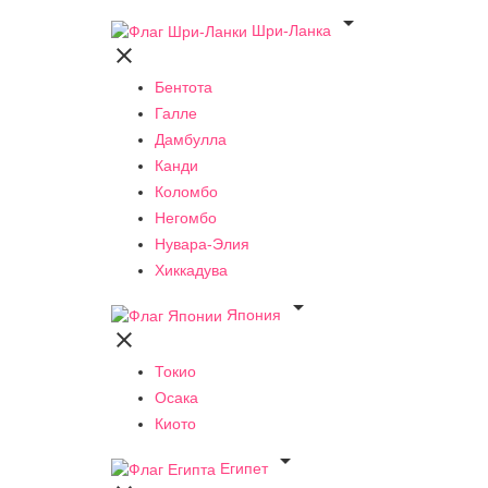

Шри-Ланка

Бентота
Галле
Дамбулла
Канди
Коломбо
Негомбо
Нувара-Элия
Хиккадува

Япония

Токио
Осака
Киото

Египет