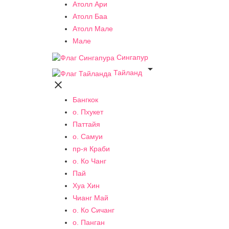
Атолл Ари
Атолл Баа
Атолл Мале
Мале
Сингапур

Тайланд

Бангкок
о. Пхукет
Паттайя
о. Самуи
пр-я Краби
о. Ко Чанг
Пай
Хуа Хин
Чианг Май
о. Ко Сичанг
о. Панган