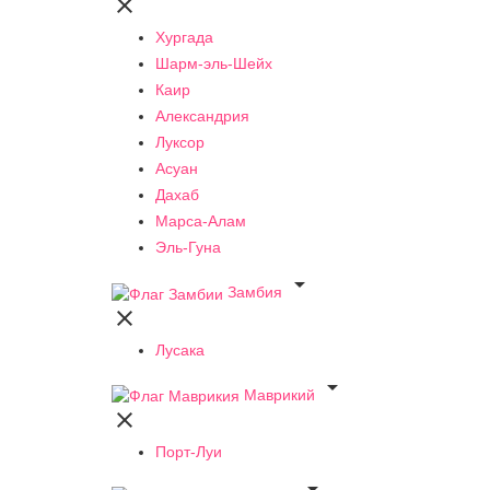

Хургада
Шарм-эль-Шейх
Каир
Александрия
Луксор
Асуан
Дахаб
Марса-Алам
Эль-Гуна

Замбия

Лусака

Маврикий

Порт-Луи
