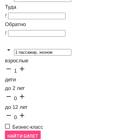
Туда
!
Обратно
!

взрослые


1
дети
до 2 лет


0
до 12 лет


0
Бизнес-класс
НАЙТИ БИЛЕТ