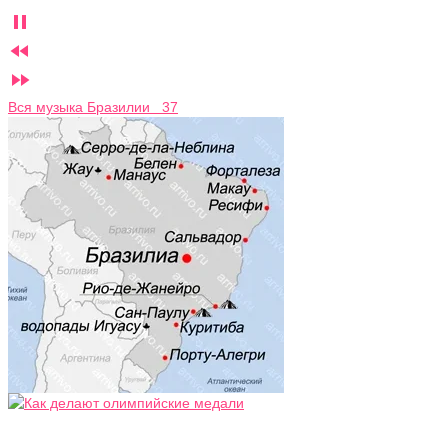



Вся музыка Бразилии 37