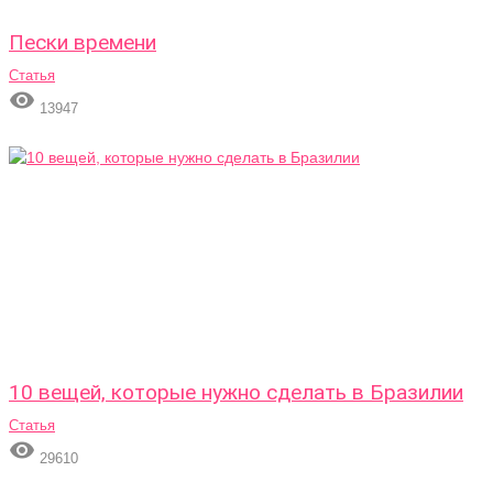
Пески времени
Статья

13947
10 вещей, которые нужно сделать в Бразилии
Статья

29610