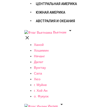
ЦЕНТРАЛЬНАЯ АМЕРИКА
ЮЖНАЯ АМЕРИКА
АВСТРАЛИЯ И ОКЕАНИЯ

Вьетнам

Ханой
Хошимин
Нячанг
Далат
Вунгтау
Сапа
Хюэ
г. Муйне
г. Хой Ан
о. Фукуок

Индия