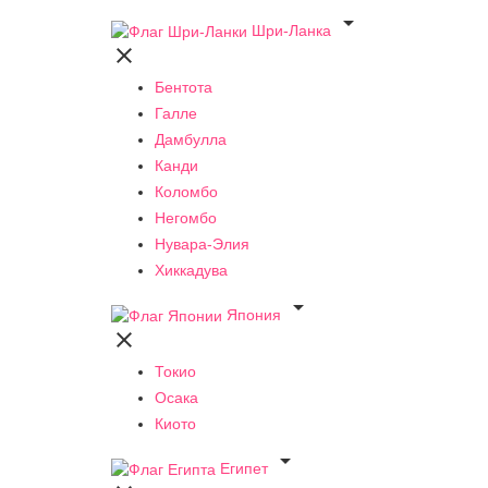

Шри-Ланка

Бентота
Галле
Дамбулла
Канди
Коломбо
Негомбо
Нувара-Элия
Хиккадува

Япония

Токио
Осака
Киото

Египет