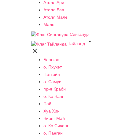
Атолл Ари
Атолл Баа
Атолл Мале
Мале
Сингапур

Тайланд

Бангкок
о. Пхукет
Паттайя
о. Самуи
пр-я Краби
о. Ко Чанг
Пай
Хуа Хин
Чианг Май
о. Ко Сичанг
о. Панган