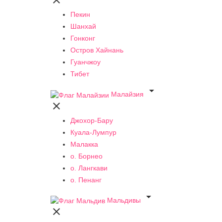

Пекин
Шанхай
Гонконг
Остров Хайнань
Гуанчжоу
Тибет

Малайзия

Джохор-Бару
Куала-Лумпур
Малакка
о. Борнео
о. Лангкави
о. Пенанг

Мальдивы
