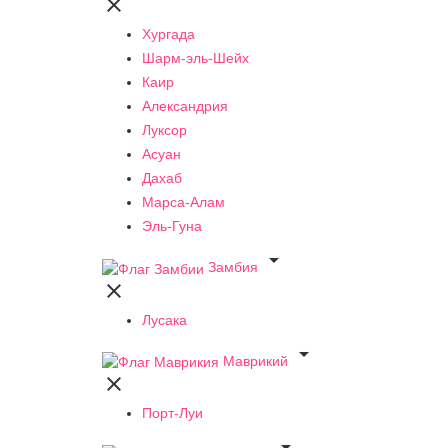

Хургада
Шарм-эль-Шейх
Каир
Александрия
Луксор
Асуан
Дахаб
Марса-Алам
Эль-Гуна

Замбия

Лусака

Маврикий

Порт-Луи
