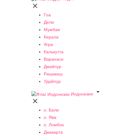

Гоа
Дели
Мумбаи
Керала
Агра
Калькутта
Варанаси
Джайпур
Ришикеш
Удайпур

Индонезия

о. Бали
о. Ява
о. Ломбок
Джакарта