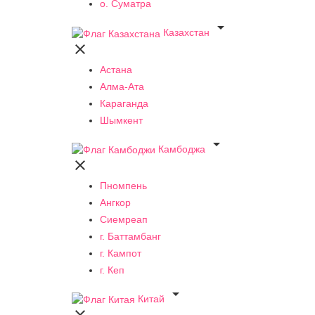
о. Суматра

Казахстан

Астана
Алма-Ата
Караганда
Шымкент

Камбоджа

Пномпень
Ангкор
Сиемреап
г. Баттамбанг
г. Кампот
г. Кеп

Китай