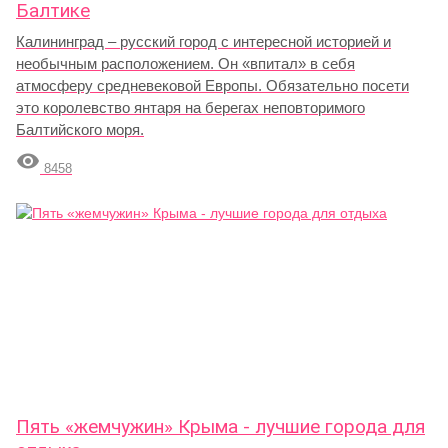
Балтике
Калининград – русский город с интересной историей и
необычным расположением. Он «впитал» в себя
атмосферу средневековой Европы. Обязательно посети
это королевство янтаря на берегах неповторимого
Балтийского моря.

8458
Пять «жемчужин» Крыма - лучшие города для