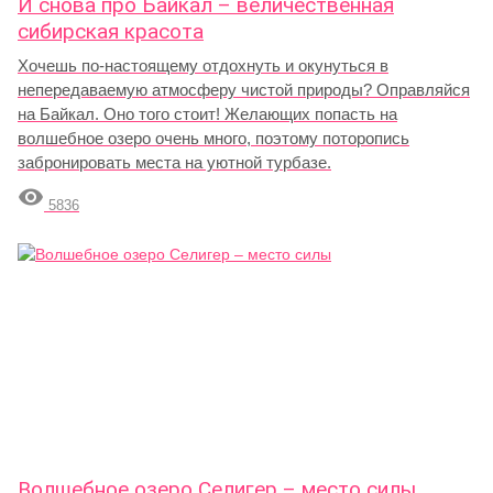
И снова про Байкал – величественная
сибирская красота
Хочешь по-настоящему отдохнуть и окунуться в
непередаваемую атмосферу чистой природы? Оправляйся
на Байкал. Оно того стоит! Желающих попасть на
волшебное озеро очень много, поэтому поторопись
забронировать места на уютной турбазе.

5836
Волшебное озеро Селигер – место силы