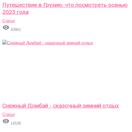
Путешествие в Грузию: что посмотреть осенью
2023 года
Статья

43961
Снежный Домбай - сказочный зимний отдых
Статья

14538