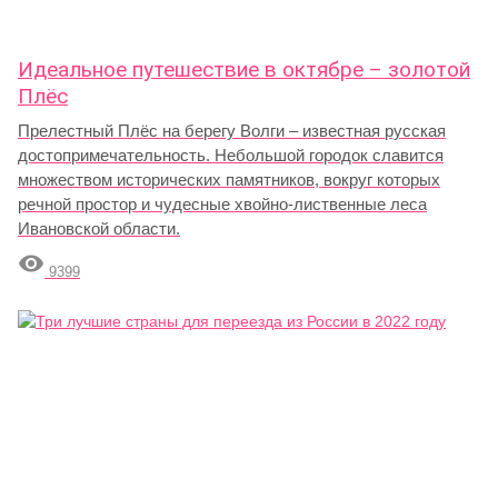
Идеальное путешествие в октябре – золотой
Плёс
Прелестный Плёс на берегу Волги – известная русская
достопримечательность. Небольшой городок славится
множеством исторических памятников, вокруг которых
речной простор и чудесные хвойно-лиственные леса
Ивановской области.

9399