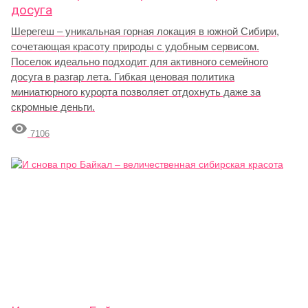
досуга
Шерегеш – уникальная горная локация в южной Сибири,
сочетающая красоту природы с удобным сервисом.
Поселок идеально подходит для активного семейного
досуга в разгар лета. Гибкая ценовая политика
миниатюрного курорта позволяет отдохнуть даже за
скромные деньги.

7106