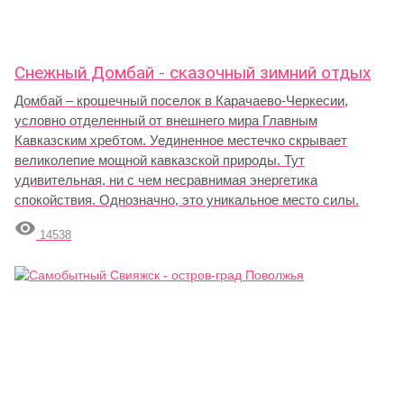
Снежный Домбай - сказочный зимний отдых
Домбай – крошечный поселок в Карачаево-Черкесии,
условно отделенный от внешнего мира Главным
Кавказским хребтом. Уединенное местечко скрывает
великолепие мощной кавказской природы. Тут
удивительная, ни с чем несравнимая энергетика
спокойствия. Однозначно, это уникальное место силы.

14538