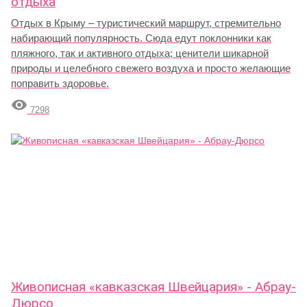
отдыха
Отдых в Крыму – туристический маршрут, стремительно
набирающий популярность. Сюда едут поклонники как
пляжного, так и активного отдыха; ценители шикарной
природы и целебного свежего воздуха и просто желающие
поправить здоровье.

7298
Живописная «кавказская Швейцария» - Абрау-
Дюрсо