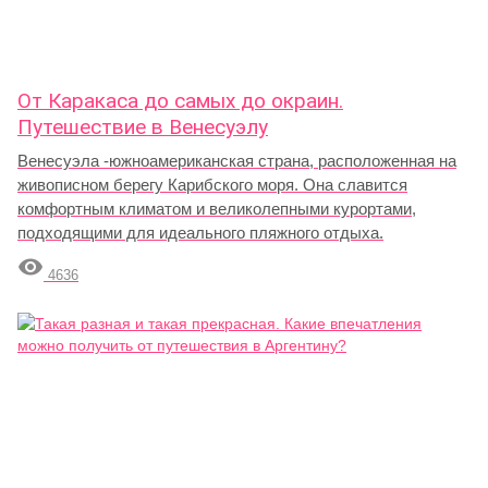
От Каракаса до самых до окраин.
Путешествие в Венесуэлу
Венесуэла -южноамериканская страна, расположенная на
живописном берегу Карибского моря. Она славится
комфортным климатом и великолепными курортами,
подходящими для идеального пляжного отдыха.

4636