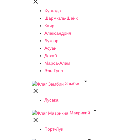

Хургада
Шарм-эль-Шейх
Каир
Александрия
Луксор
Асуан
Дахаб
Марса-Алам
Эль-Гуна

Замбия

Лусака

Маврикий

Порт-Луи
