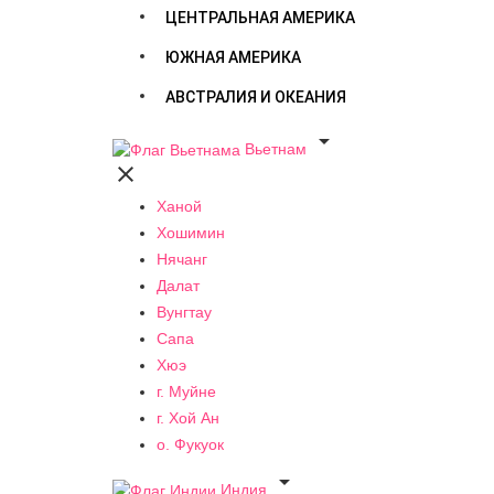
ЦЕНТРАЛЬНАЯ АМЕРИКА
ЮЖНАЯ АМЕРИКА
АВСТРАЛИЯ И ОКЕАНИЯ

Вьетнам

Ханой
Хошимин
Нячанг
Далат
Вунгтау
Сапа
Хюэ
г. Муйне
г. Хой Ан
о. Фукуок

Индия