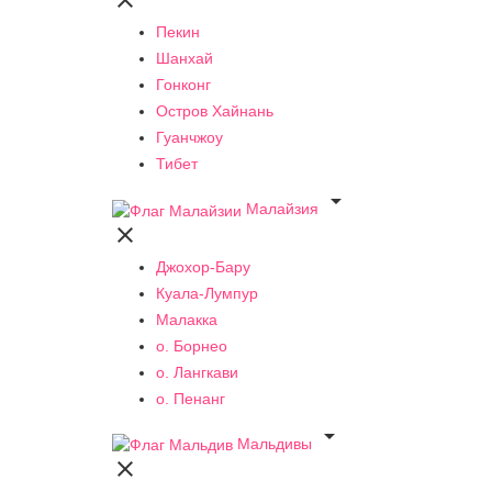

Пекин
Шанхай
Гонконг
Остров Хайнань
Гуанчжоу
Тибет

Малайзия

Джохор-Бару
Куала-Лумпур
Малакка
о. Борнео
о. Лангкави
о. Пенанг

Мальдивы
