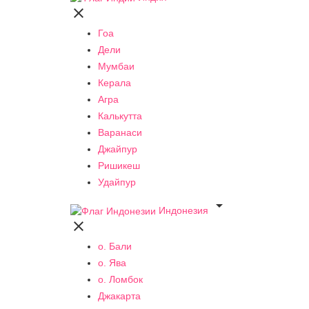

Гоа
Дели
Мумбаи
Керала
Агра
Калькутта
Варанаси
Джайпур
Ришикеш
Удайпур

Индонезия

о. Бали
о. Ява
о. Ломбок
Джакарта