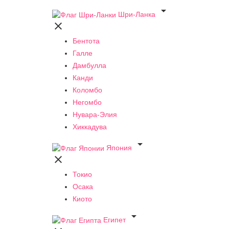

Шри-Ланка

Бентота
Галле
Дамбулла
Канди
Коломбо
Негомбо
Нувара-Элия
Хиккадува

Япония

Токио
Осака
Киото

Египет