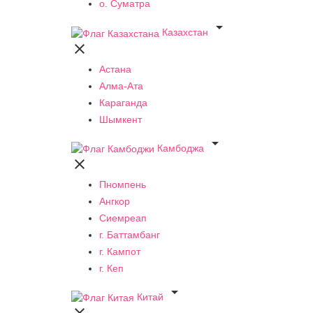
о. Суматра

Казахстан

Астана
Алма-Ата
Караганда
Шымкент

Камбоджа

Пномпень
Ангкор
Сиемреап
г. Баттамбанг
г. Кампот
г. Кеп

Китай