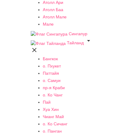
Атолл Ари
Атолл Баа
Атолл Мале
Мале
Сингапур

Тайланд

Бангкок
о. Пхукет
Паттайя
о. Самуи
пр-я Краби
о. Ко Чанг
Пай
Хуа Хин
Чианг Май
о. Ко Сичанг
о. Панган