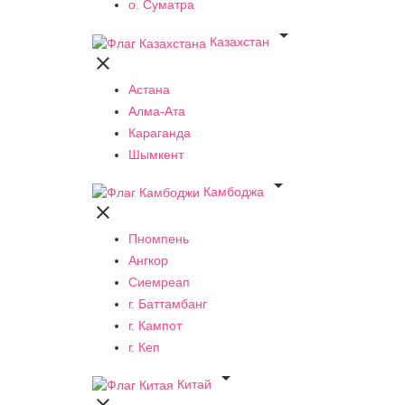
о. Суматра

Казахстан

Астана
Алма-Ата
Караганда
Шымкент

Камбоджа

Пномпень
Ангкор
Сиемреап
г. Баттамбанг
г. Кампот
г. Кеп

Китай