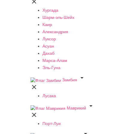

Хургада
Шарм-эль-Шейх
Каир
Александрия
Луксор
Асуан
Дахаб
Марса-Алам
Эль-Гуна

Замбия

Лусака

Маврикий

Порт-Луи
