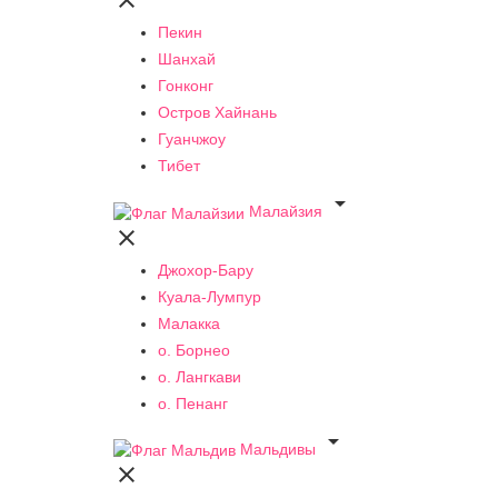

Пекин
Шанхай
Гонконг
Остров Хайнань
Гуанчжоу
Тибет

Малайзия

Джохор-Бару
Куала-Лумпур
Малакка
о. Борнео
о. Лангкави
о. Пенанг

Мальдивы
