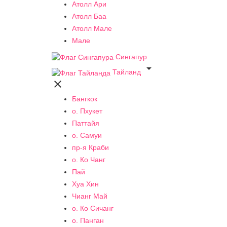
Атолл Ари
Атолл Баа
Атолл Мале
Мале
Сингапур

Тайланд

Бангкок
о. Пхукет
Паттайя
о. Самуи
пр-я Краби
о. Ко Чанг
Пай
Хуа Хин
Чианг Май
о. Ко Сичанг
о. Панган