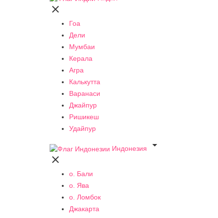

Гоа
Дели
Мумбаи
Керала
Агра
Калькутта
Варанаси
Джайпур
Ришикеш
Удайпур

Индонезия

о. Бали
о. Ява
о. Ломбок
Джакарта