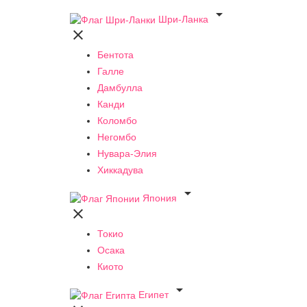

Шри-Ланка

Бентота
Галле
Дамбулла
Канди
Коломбо
Негомбо
Нувара-Элия
Хиккадува

Япония

Токио
Осака
Киото

Египет