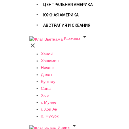
ЦЕНТРАЛЬНАЯ АМЕРИКА
ЮЖНАЯ АМЕРИКА
АВСТРАЛИЯ И ОКЕАНИЯ

Вьетнам

Ханой
Хошимин
Нячанг
Далат
Вунгтау
Сапа
Хюэ
г. Муйне
г. Хой Ан
о. Фукуок

Индия