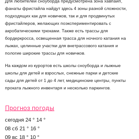
Для любителей сноуборда предусмотрена зона хавпайп,
фанаты фристайла найдут здесь 4 зоны разной сложности,
подходящих как для новичков, так и для продвинутых
фристайлеров, желающих поэкспериментировать с
акробатическими трюками. Также есть трассы для
бордеркросса, освещенная трасса для ночного катания на
лыжах, целинные участки для внетрассового катания и
пологие широкие трассы для новичков.
На каждом из курортов есть школы сноуборда и лыжные
школы для детей и взрослых, снежные парки и детские
сады для детей от 1 до 4 лет, медицинские центры, пункты
проката лыжного инвентаря и несколько паркингов.
Прогноз погоды
cегодня
24 °
14 °
08 сб
21 °
16 °
09 вс
18 °
10 °