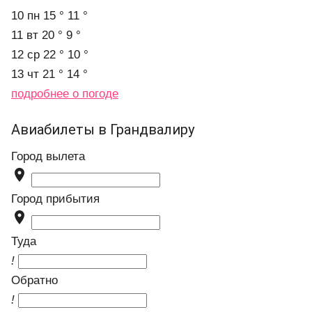
10 пн
15 °
11 °
11 вт
20 °
9 °
12 ср
22 °
10 °
13 чт
21 °
14 °
подробнее о погоде
Авиабилеты в Грандвалиру
Город вылета

Город прибытия

Туда
!
Обратно
!