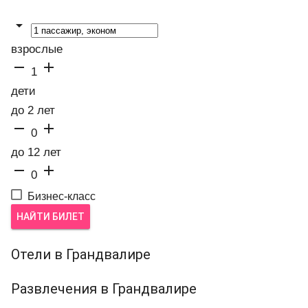

взрослые


1
дети
до 2 лет


0
до 12 лет


0
Бизнес-класс
НАЙТИ БИЛЕТ
Отели в Грандвалире
Развлечения в Грандвалире