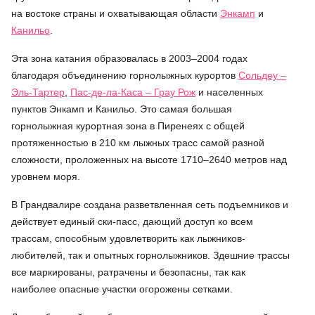
на востоке страны и охватывающая области
Энкамп
и
Канильо
.
Эта зона катания образовалась в 2003–2004 годах
благодаря объединению горнолыжных курортов
Сольдеу –
Эль-Тартер
,
Пас-де-ла-Каса – Грау Рож
и населенных
пунктов Энкамп и Канильо. Это самая большая
горнолыжная курортная зона в Пиренеях с общей
протяженностью в 210 км лыжных трасс самой разной
сложности, проложенных на высоте 1710–2640 метров над
уровнем моря.
В Грандвалире создана разветвленная сеть подъемников и
действует единый ски-пасс, дающий доступ ко всем
трассам, способным удовлетворить как лыжников-
любителей, так и опытных горнолыжников. Здешние трассы
все маркированы, ратрачены и безопасны, так как
наиболее опасные участки огорожены сетками.