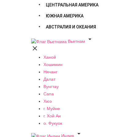
ЦЕНТРАЛЬНАЯ АМЕРИКА
ЮЖНАЯ АМЕРИКА
АВСТРАЛИЯ И ОКЕАНИЯ

Вьетнам

Ханой
Хошимин
Нячанг
Далат
Вунгтау
Сапа
Хюэ
г. Муйне
г. Хой Ан
о. Фукуок

Индия