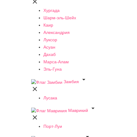

Хургада
Шарм-эль-Шейх
Каир
Александрия
Луксор
Асуан
Дахаб
Марса-Алам
Эль-Гуна

Замбия

Лусака

Маврикий

Порт-Луи
