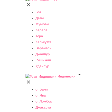

Гоа
Дели
Мумбаи
Керала
Агра
Калькутта
Варанаси
Джайпур
Ришикеш
Удайпур

Индонезия

о. Бали
о. Ява
о. Ломбок
Джакарта