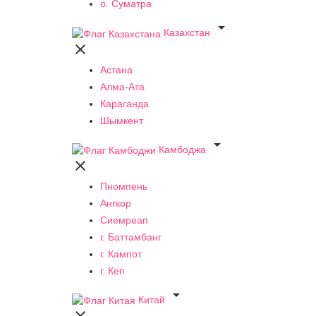
о. Суматра

Казахстан

Астана
Алма-Ата
Караганда
Шымкент

Камбоджа

Пномпень
Ангкор
Сиемреап
г. Баттамбанг
г. Кампот
г. Кеп

Китай