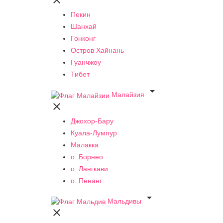

Пекин
Шанхай
Гонконг
Остров Хайнань
Гуанчжоу
Тибет

Малайзия

Джохор-Бару
Куала-Лумпур
Малакка
о. Борнео
о. Лангкави
о. Пенанг

Мальдивы
