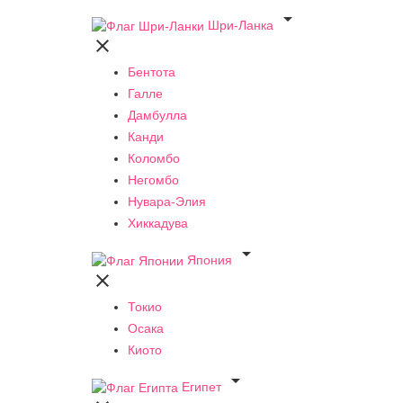

Шри-Ланка

Бентота
Галле
Дамбулла
Канди
Коломбо
Негомбо
Нувара-Элия
Хиккадува

Япония

Токио
Осака
Киото

Египет