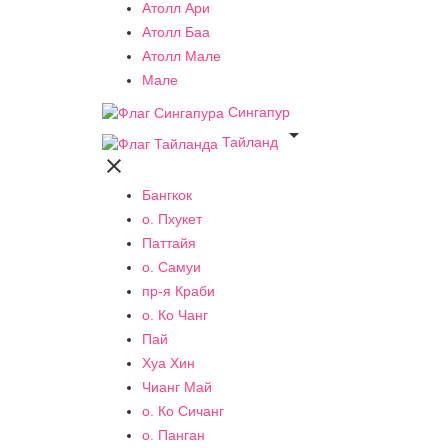
Атолл Ари
Атолл Баа
Атолл Мале
Мале
Сингапур

Тайланд

Бангкок
о. Пхукет
Паттайя
о. Самуи
пр-я Краби
о. Ко Чанг
Пай
Хуа Хин
Чианг Май
о. Ко Сичанг
о. Панган