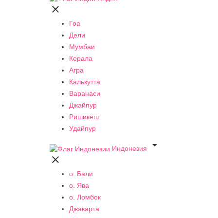

Гоа
Дели
Мумбаи
Керала
Агра
Калькутта
Варанаси
Джайпур
Ришикеш
Удайпур

Индонезия

о. Бали
о. Ява
о. Ломбок
Джакарта