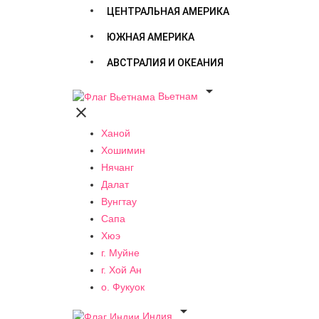
ЦЕНТРАЛЬНАЯ АМЕРИКА
ЮЖНАЯ АМЕРИКА
АВСТРАЛИЯ И ОКЕАНИЯ

Вьетнам

Ханой
Хошимин
Нячанг
Далат
Вунгтау
Сапа
Хюэ
г. Муйне
г. Хой Ан
о. Фукуок

Индия