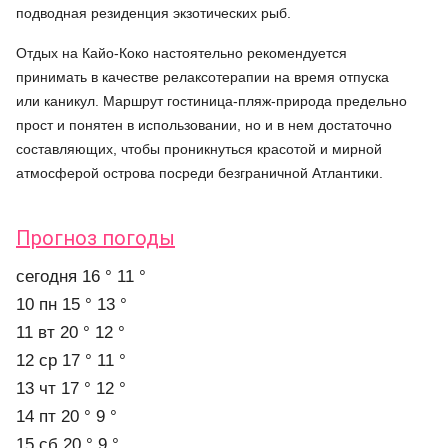
подводная резиденция экзотических рыб.
Отдых на Кайо-Коко настоятельно рекомендуется
принимать в качестве релаксотерапии на время отпуска
или каникул. Маршрут гостиница-пляж-природа предельно
прост и понятен в использовании, но и в нем достаточно
составляющих, чтобы проникнуться красотой и мирной
атмосферой острова посреди безграничной Атлантики.
Прогноз погоды
cегодня
16 °
11 °
10 пн
15 °
13 °
11 вт
20 °
12 °
12 ср
17 °
11 °
13 чт
17 °
12 °
14 пт
20 °
9 °
15 сб
20 °
9 °