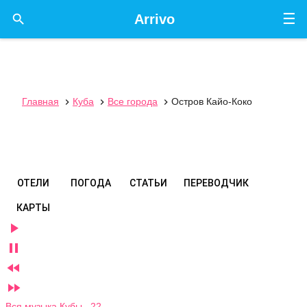
☰

Arrivo
Главная
Куба
Все города
Остров Кайо-Коко



ОТЕЛИ
ПОГОДА
СТАТЬИ
ПЕРЕВОДЧИК
КАРТЫ




Вся музыка Кубы 22