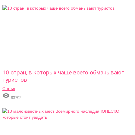
10 стран, в которых чаще всего обманывают
туристов
Статья

63792