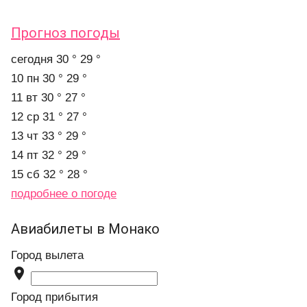
Прогноз погоды
cегодня
30 °
29 °
10 пн
30 °
29 °
11 вт
30 °
27 °
12 ср
31 °
27 °
13 чт
33 °
29 °
14 пт
32 °
29 °
15 сб
32 °
28 °
подробнее о погоде
Авиабилеты в Монако
Город вылета

Город прибытия