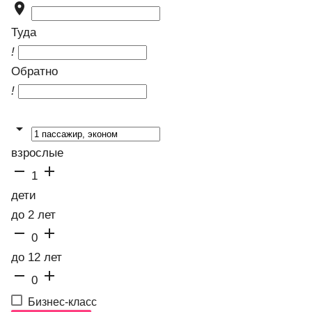

Туда
!
Обратно
!

взрослые


1
дети
до 2 лет


0
до 12 лет


0
Бизнес-класс