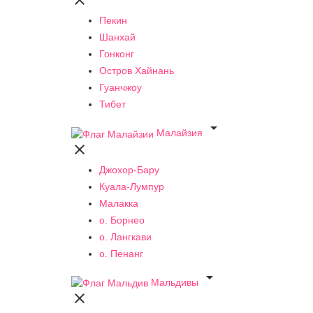

Пекин
Шанхай
Гонконг
Остров Хайнань
Гуанчжоу
Тибет

Малайзия

Джохор-Бару
Куала-Лумпур
Малакка
о. Борнео
о. Лангкави
о. Пенанг

Мальдивы
