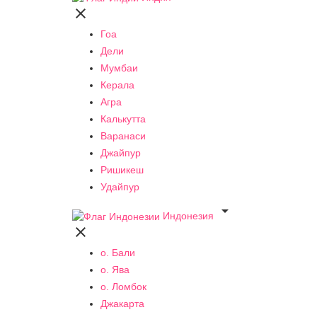

Гоа
Дели
Мумбаи
Керала
Агра
Калькутта
Варанаси
Джайпур
Ришикеш
Удайпур

Индонезия

о. Бали
о. Ява
о. Ломбок
Джакарта