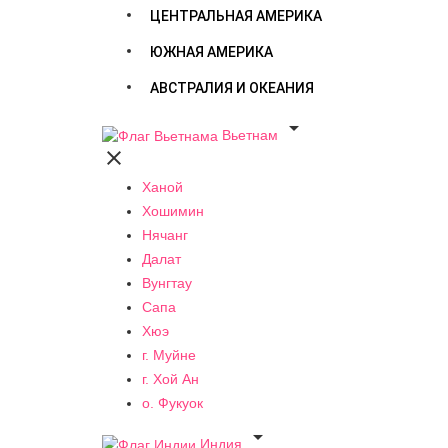
ЦЕНТРАЛЬНАЯ АМЕРИКА
ЮЖНАЯ АМЕРИКА
АВСТРАЛИЯ И ОКЕАНИЯ

Вьетнам

Ханой
Хошимин
Нячанг
Далат
Вунгтау
Сапа
Хюэ
г. Муйне
г. Хой Ан
о. Фукуок

Индия