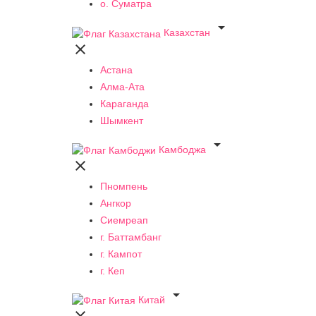
о. Суматра

Казахстан

Астана
Алма-Ата
Караганда
Шымкент

Камбоджа

Пномпень
Ангкор
Сиемреап
г. Баттамбанг
г. Кампот
г. Кеп

Китай