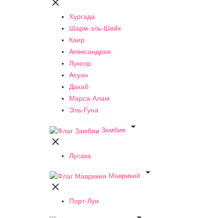

Хургада
Шарм-эль-Шейх
Каир
Александрия
Луксор
Асуан
Дахаб
Марса-Алам
Эль-Гуна

Замбия

Лусака

Маврикий

Порт-Луи
