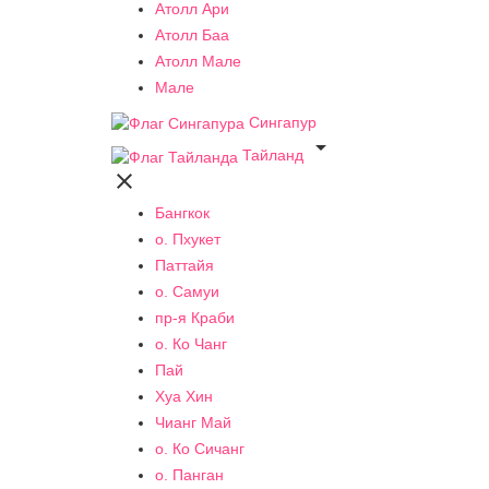
Атолл Ари
Атолл Баа
Атолл Мале
Мале
Сингапур

Тайланд

Бангкок
о. Пхукет
Паттайя
о. Самуи
пр-я Краби
о. Ко Чанг
Пай
Хуа Хин
Чианг Май
о. Ко Сичанг
о. Панган