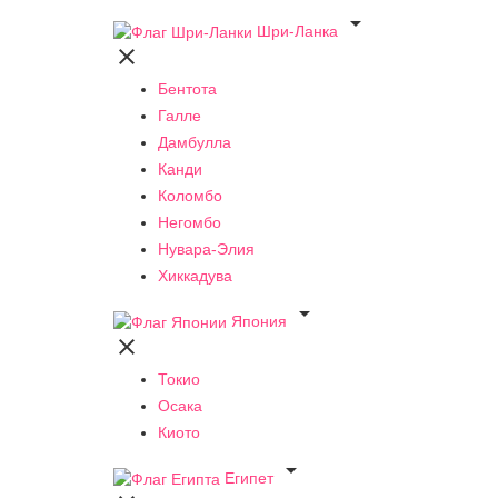

Шри-Ланка

Бентота
Галле
Дамбулла
Канди
Коломбо
Негомбо
Нувара-Элия
Хиккадува

Япония

Токио
Осака
Киото

Египет