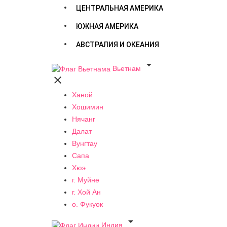
ЦЕНТРАЛЬНАЯ АМЕРИКА
ЮЖНАЯ АМЕРИКА
АВСТРАЛИЯ И ОКЕАНИЯ

Вьетнам

Ханой
Хошимин
Нячанг
Далат
Вунгтау
Сапа
Хюэ
г. Муйне
г. Хой Ан
о. Фукуок

Индия