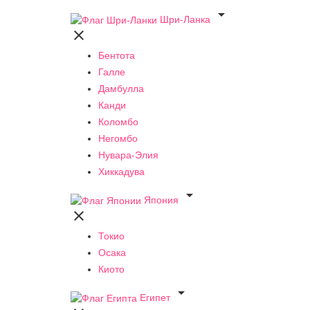

Шри-Ланка

Бентота
Галле
Дамбулла
Канди
Коломбо
Негомбо
Нувара-Элия
Хиккадува

Япония

Токио
Осака
Киото

Египет