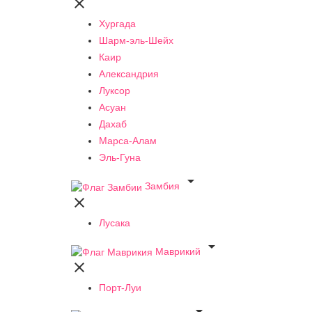

Хургада
Шарм-эль-Шейх
Каир
Александрия
Луксор
Асуан
Дахаб
Марса-Алам
Эль-Гуна

Замбия

Лусака

Маврикий

Порт-Луи
