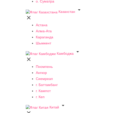
о. Суматра

Казахстан

Астана
Алма-Ата
Караганда
Шымкент

Камбоджа

Пномпень
Ангкор
Сиемреап
г. Баттамбанг
г. Кампот
г. Кеп

Китай