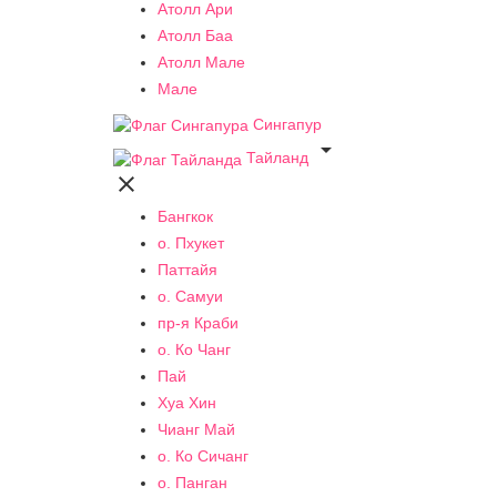
Атолл Ари
Атолл Баа
Атолл Мале
Мале
Сингапур

Тайланд

Бангкок
о. Пхукет
Паттайя
о. Самуи
пр-я Краби
о. Ко Чанг
Пай
Хуа Хин
Чианг Май
о. Ко Сичанг
о. Панган