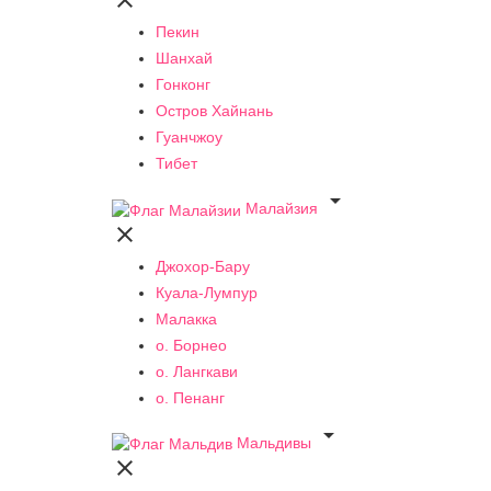

Пекин
Шанхай
Гонконг
Остров Хайнань
Гуанчжоу
Тибет

Малайзия

Джохор-Бару
Куала-Лумпур
Малакка
о. Борнео
о. Лангкави
о. Пенанг

Мальдивы
