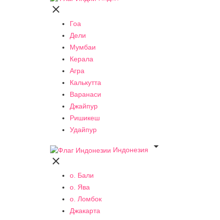

Гоа
Дели
Мумбаи
Керала
Агра
Калькутта
Варанаси
Джайпур
Ришикеш
Удайпур

Индонезия

о. Бали
о. Ява
о. Ломбок
Джакарта