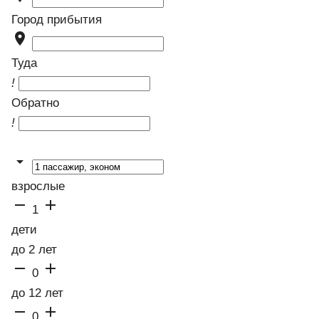
Город прибытия

Туда
!
Обратно
!

взрослые


1
дети
до 2 лет


0
до 12 лет


0