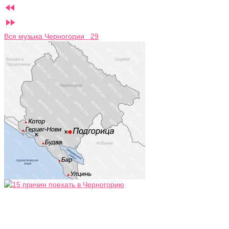


Вся музыка Черногории 29