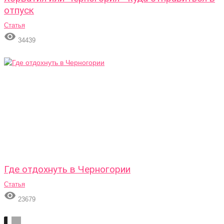
отпуск
Статья

34439
Где отдохнуть в Черногории
Статья

23679