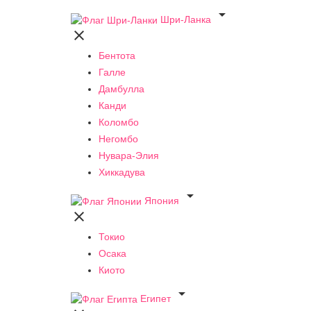

Шри-Ланка

Бентота
Галле
Дамбулла
Канди
Коломбо
Негомбо
Нувара-Элия
Хиккадува

Япония

Токио
Осака
Киото

Египет