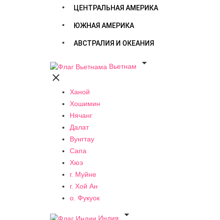
ЦЕНТРАЛЬНАЯ АМЕРИКА
ЮЖНАЯ АМЕРИКА
АВСТРАЛИЯ И ОКЕАНИЯ

Вьетнам

Ханой
Хошимин
Нячанг
Далат
Вунгтау
Сапа
Хюэ
г. Муйне
г. Хой Ан
о. Фукуок

Индия