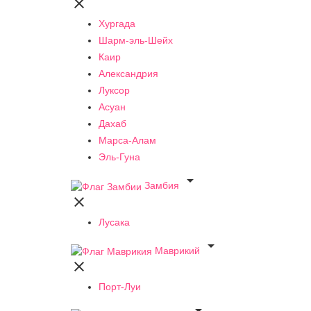

Хургада
Шарм-эль-Шейх
Каир
Александрия
Луксор
Асуан
Дахаб
Марса-Алам
Эль-Гуна

Замбия

Лусака

Маврикий

Порт-Луи
