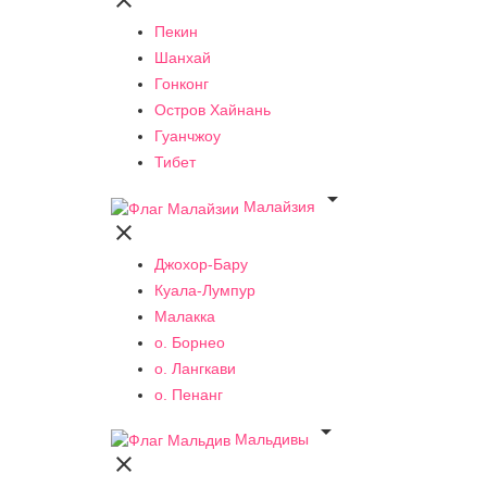

Пекин
Шанхай
Гонконг
Остров Хайнань
Гуанчжоу
Тибет

Малайзия

Джохор-Бару
Куала-Лумпур
Малакка
о. Борнео
о. Лангкави
о. Пенанг

Мальдивы
