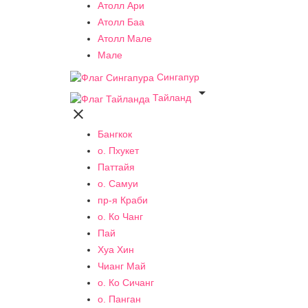
Атолл Ари
Атолл Баа
Атолл Мале
Мале
Сингапур

Тайланд

Бангкок
о. Пхукет
Паттайя
о. Самуи
пр-я Краби
о. Ко Чанг
Пай
Хуа Хин
Чианг Май
о. Ко Сичанг
о. Панган