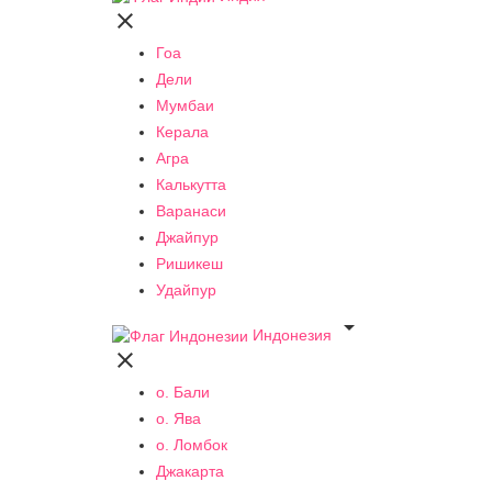

Гоа
Дели
Мумбаи
Керала
Агра
Калькутта
Варанаси
Джайпур
Ришикеш
Удайпур

Индонезия

о. Бали
о. Ява
о. Ломбок
Джакарта