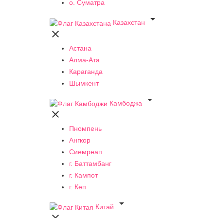
о. Суматра

Казахстан

Астана
Алма-Ата
Караганда
Шымкент

Камбоджа

Пномпень
Ангкор
Сиемреап
г. Баттамбанг
г. Кампот
г. Кеп

Китай