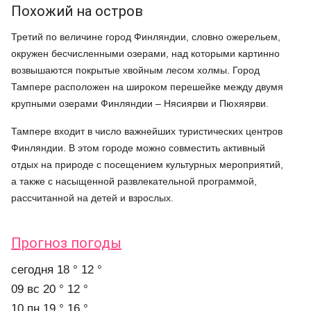
Похожий на остров
Третий по величине город Финляндии, словно ожерельем,
окружен бесчисленными озерами, над которыми картинно
возвышаются покрытые хвойным лесом холмы. Город
Тампере расположен на широком перешейке между двумя
крупными озерами Финляндии – Нясиярви и Пюхяярви.
Тампере входит в число важнейших туристических центров
Финляндии. В этом городе можно совместить активный
отдых на природе с посещением культурных мероприятий,
а также с насыщенной развлекательной программой,
рассчитанной на детей и взрослых.
Прогноз погоды
cегодня
18 °
12 °
09 вс
20 °
12 °
10 пн
19 °
16 °