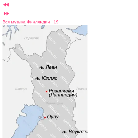


Вся музыка Финляндии 19