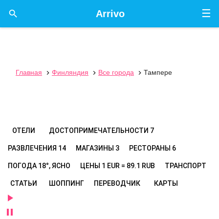
☰

Arrivo
Главная
Финляндия
Все города
Тампере



ОТЕЛИ
ДОСТОПРИМЕЧАТЕЛЬНОСТИ
7
РАЗВЛЕЧЕНИЯ
14
МАГАЗИНЫ
3
РЕСТОРАНЫ
6
ПОГОДА
18°, ЯСНО
ЦЕНЫ
1 EUR = 89.1 RUB
ТРАНСПОРТ
СТАТЬИ
ШОППИНГ
ПЕРЕВОДЧИК
КАРТЫ

