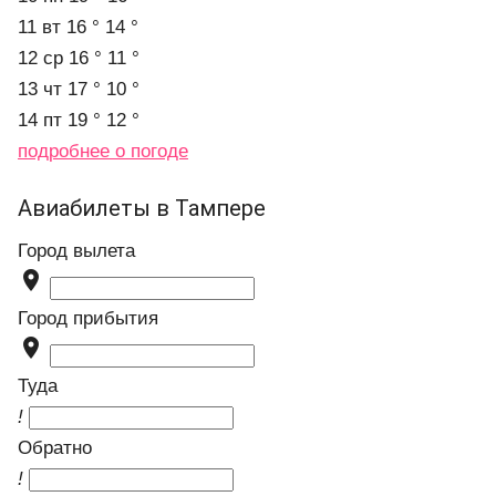
11 вт
16 °
14 °
12 ср
16 °
11 °
13 чт
17 °
10 °
14 пт
19 °
12 °
подробнее о погоде
Авиабилеты в Тампере
Город вылета

Город прибытия

Туда
!
Обратно
!