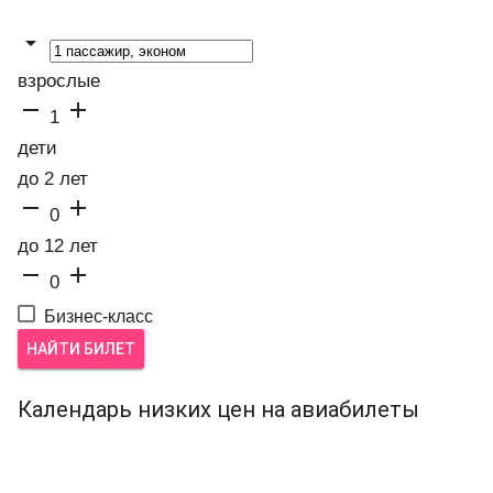

взрослые


1
дети
до 2 лет


0
до 12 лет


0
Бизнес-класс
НАЙТИ БИЛЕТ
Календарь низких цен на авиабилеты