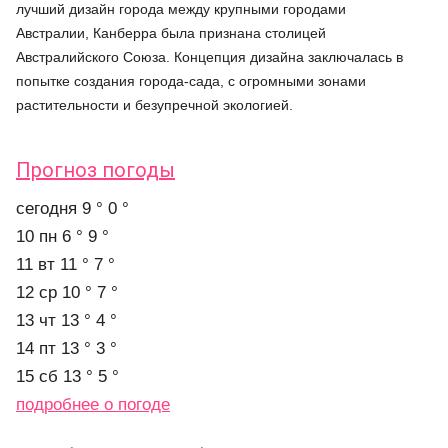
лучший дизайн города между крупными городами
Австралии, Канберра была признана столицей
Австралийского Союза. Концепция дизайна заключалась в
попытке создания города-сада, с огромными зонами
растительности и безупречной экологией.
Прогноз погоды
cегодня
9 °
0 °
10 пн
6 °
9 °
11 вт
11 °
7 °
12 ср
10 °
7 °
13 чт
13 °
4 °
14 пт
13 °
3 °
15 сб
13 °
5 °
подробнее о погоде