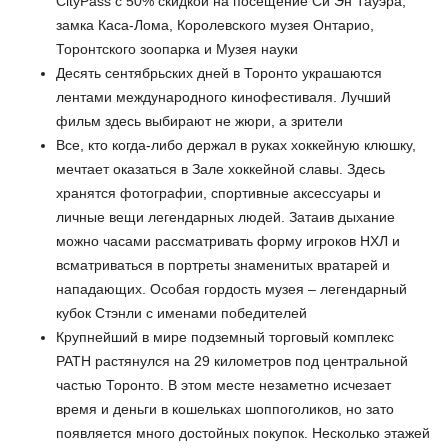
CityPass с 50% скидкой на посещение Си Эн Тауэра,
замка Каса-Лома, Королевского музея Онтарио,
Торонтского зоопарка и Музея науки
Десять сентябрьских дней в Торонто украшаются
лентами международного кинофестиваля. Лучший
фильм здесь выбирают не жюри, а зрители
Все, кто когда-либо держал в руках хоккейную клюшку,
мечтает оказаться в Зале хоккейной славы. Здесь
хранятся фотографии, спортивные аксессуары и
личные вещи легендарных людей. Затаив дыхание
можно часами рассматривать форму игроков НХЛ и
всматриваться в портреты знаменитых вратарей и
нападающих. Особая гордость музея – легендарный
кубок Стэнли с именами победителей
Крупнейший в мире подземный торговый комплекс
РАТН растянулся на 29 километров под центральной
частью Торонто. В этом месте незаметно исчезает
время и деньги в кошельках шоппоголиков, но зато
появляется много достойных покупок. Несколько этажей