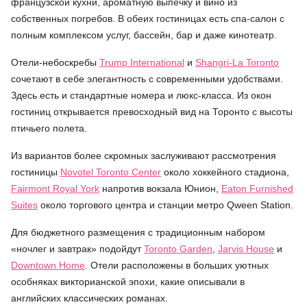
французской кухни, ароматную выпечку и вино из
собственных погребов. В обеих гостиницах есть спа-салон с
полным комплексом услуг, бассейн, бар и даже кинотеатр.
Отели-небоскребы
Trump International
и
Shangri-La Toronto
сочетают в себе элегантность с современными удобствами.
Здесь есть и стандартные номера и люкс-класса. Из окон
гостиниц открывается превосходный вид на Торонто с высоты
птичьего полета.
Из вариантов более скромных заслуживают рассмотрения
гостиницы
Novotel Toronto Center
около хоккейного стадиона,
Fairmont Royal York
напротив вокзала Юнион,
Eaton Furnished
Suites
около торгового центра и станции метро Qween Station.
Для бюджетного размещения с традиционным набором
«ночлег и завтрак» подойдут
Toronto Garden
,
Jarvis House
и
Downtown Home
. Отели расположены в больших уютных
особняках викторианской эпохи, какие описывали в
английских классических романах.