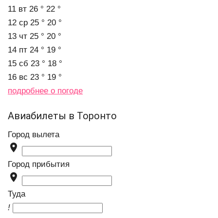
11 вт
26 °
22 °
12 ср
25 °
20 °
13 чт
25 °
20 °
14 пт
24 °
19 °
15 сб
23 °
18 °
16 вс
23 °
19 °
подробнее о погоде
Авиабилеты в Торонто
Город вылета

Город прибытия

Туда
!