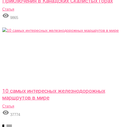
Приключения в Канадских Скалистых горах
Статья

9865
10 самых интересных железнодорожных
маршрутов в мире
Статья

37774