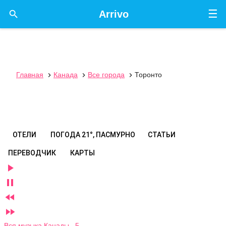
☰

Arrivo
Главная
Канада
Все города
Торонто



ОТЕЛИ
ПОГОДА
21°, ПАСМУРНО
СТАТЬИ
ПЕРЕВОДЧИК
КАРТЫ




Вся музыка Канады 5