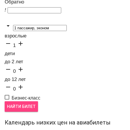
Обратно
!

взрослые


1
дети
до 2 лет


0
до 12 лет


0
Бизнес-класс
НАЙТИ БИЛЕТ
Календарь низких цен на авиабилеты