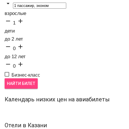

взрослые


1
дети
до 2 лет


0
до 12 лет


0
Бизнес-класс
НАЙТИ БИЛЕТ
Календарь низких цен на авиабилеты
Отели в Казани