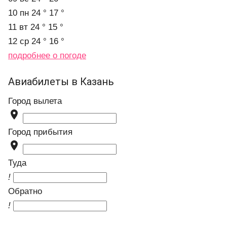
10 пн
24 °
17 °
11 вт
24 °
15 °
12 ср
24 °
16 °
подробнее о погоде
Авиабилеты в Казань
Город вылета

Город прибытия

Туда
!
Обратно
!