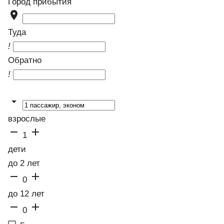
Город прибытия

Туда
!
Обратно
!

взрослые


1
дети
до 2 лет


0
до 12 лет


0