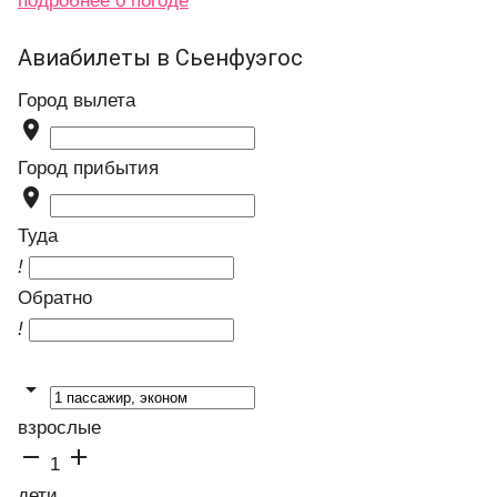
подробнее о погоде
Авиабилеты в Сьенфуэгос
Город вылета

Город прибытия

Туда
!
Обратно
!

взрослые


1
дети