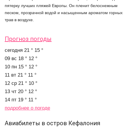
пятерку лучших пляжей Европы. Он пленит белоснежным
песком, прозрачной водой и насыщенным ароматом горных
трав в воздухе.
Прогноз погоды
cегодня
21 °
15 °
09 вс
18 °
12 °
10 пн
15 °
12 °
11 вт
21 °
11 °
12 ср
21 °
10 °
13 чт
20 °
12 °
14 пт
19 °
11 °
подробнее о погоде
Авиабилеты в остров Кефалония