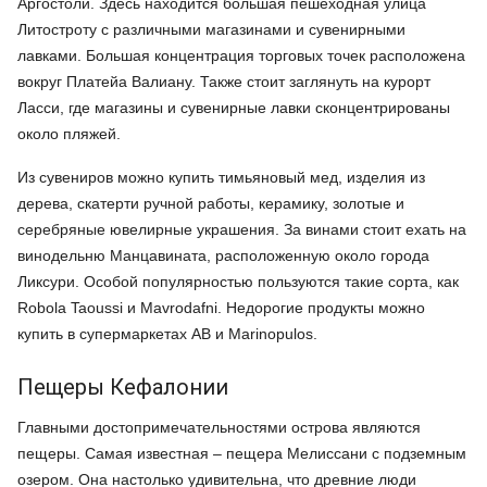
Аргостоли. Здесь находится большая пешеходная улица
Литостроту с различными магазинами и сувенирными
лавками. Большая концентрация торговых точек расположена
вокруг Платейа Валиану. Также стоит заглянуть на курорт
Ласси, где магазины и сувенирные лавки сконцентрированы
около пляжей.
Из сувениров можно купить тимьяновый мед, изделия из
дерева, скатерти ручной работы, керамику, золотые и
серебряные ювелирные украшения. За винами стоит ехать на
винодельню Манцавината, расположенную около города
Ликсури. Особой популярностью пользуются такие сорта, как
Robola Taoussi и Mavrodafni. Недорогие продукты можно
купить в супермаркетах AB и Marinopulos.
Пещеры Кефалонии
Главными достопримечательностями острова являются
пещеры. Самая известная – пещера Мелиссани с подземным
озером. Она настолько удивительна, что древние люди