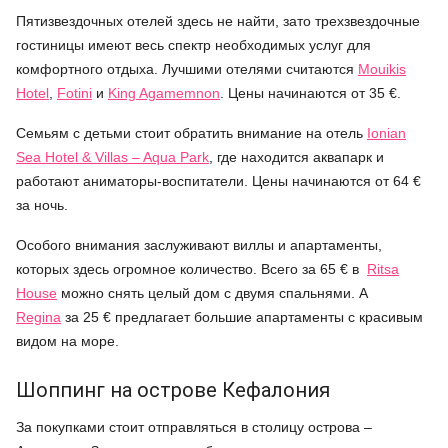
Пятизвездочных отелей здесь не найти, зато трехзвездочные
гостиницы имеют весь спектр необходимых услуг для
комфортного отдыха. Лучшими отелями считаются
Mouikis
Hotel
,
Fotini
и
King Agamemnon
. Цены начинаются от 35 €.
Семьям с детьми стоит обратить внимание на отель
Ionian
Sea Hotel & Villas – Aqua Park
, где находится аквапарк и
работают аниматоры-воспитатели. Цены начинаются от 64 €
за ночь.
Особого внимания заслуживают виллы и апартаменты,
которых здесь огромное количество. Всего за 65 € в
Ritsa
House
можно снять целый дом с двумя спальнями. А
Regina
за 25 € предлагает большие апартаменты с красивым
видом на море.
Шоппинг на острове Кефалония
За покупками стоит отправляться в столицу острова –