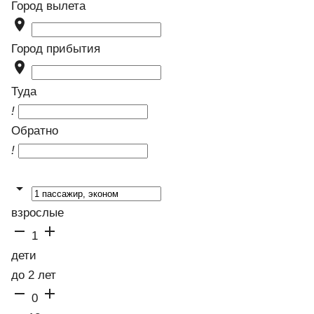
Город вылета

Город прибытия

Туда
!
Обратно
!

взрослые


1
дети
до 2 лет


0