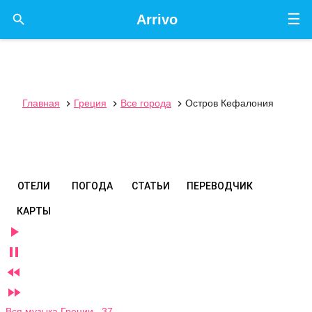
☰

Arrivo
Главная
Греция
Все города
Остров Кефалония



ОТЕЛИ
ПОГОДА
СТАТЬИ
ПЕРЕВОДЧИК
КАРТЫ




Вся музыка Греции 37