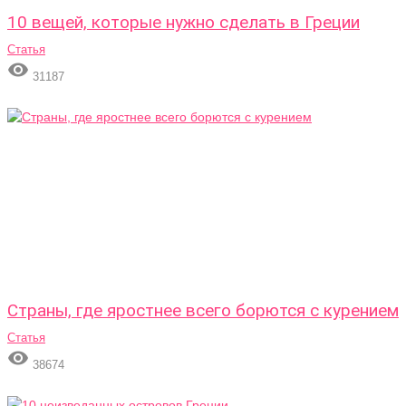
10 вещей, которые нужно сделать в Греции
Статья

31187
Страны, где яростнее всего борются с курением
Статья

38674