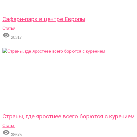
Сафари-парк в центре Европы
Статья

20317
Страны, где яростнее всего борются с курением
Статья

38675