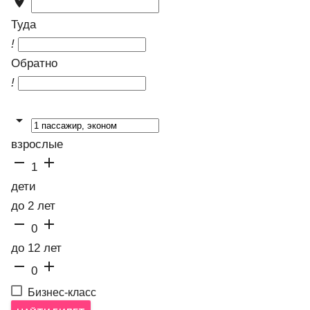

Туда
!
Обратно
!

взрослые


1
дети
до 2 лет


0
до 12 лет


0
Бизнес-класс