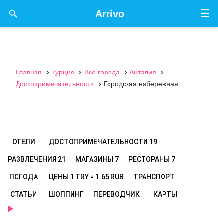
☰

Arrivo
Главная
Турция
Все города
Анталия




Достопримечательности
Городская набережная

ОТЕЛИ
ДОСТОПРИМЕЧАТЕЛЬНОСТИ
19
РАЗВЛЕЧЕНИЯ
21
МАГАЗИНЫ
7
РЕСТОРАНЫ
7
ПОГОДА
ЦЕНЫ
1 TRY = 1.65 RUB
ТРАНСПОРТ
СТАТЬИ
ШОППИНГ
ПЕРЕВОДЧИК
КАРТЫ
