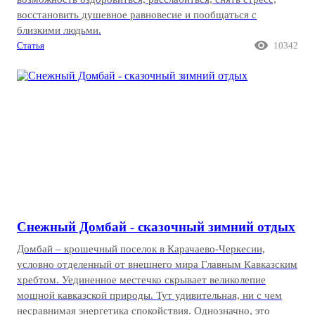
восстановить душевное равновесие и пообщаться с
близкими людьми.

Статья
10342
Снежный Домбай - сказочный зимний отдых
Домбай – крошечный поселок в Карачаево-Черкесии,
условно отделенный от внешнего мира Главным Кавказским
хребтом. Уединенное местечко скрывает великолепие
мощной кавказской природы. Тут удивительная, ни с чем
несравнимая энергетика спокойствия. Однозначно, это