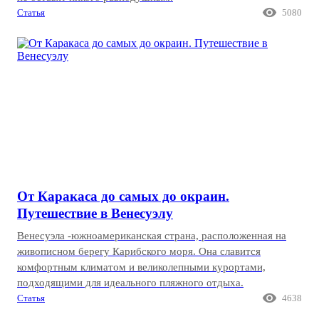

Статья
5080
От Каракаса до самых до окраин.
Путешествие в Венесуэлу
Венесуэла -южноамериканская страна, расположенная на
живописном берегу Карибского моря. Она славится
комфортным климатом и великолепными курортами,
подходящими для идеального пляжного отдыха.

Статья
4638