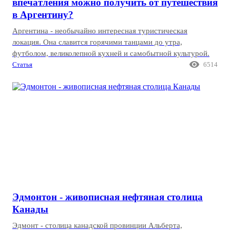
впечатления можно получить от путешествия
в Аргентину?
Аргентина - необычайно интересная туристическая
локация. Она славится горячими танцами до утра,
футболом, великолепной кухней и самобытной культурой.

Статья
6514
Эдмонтон - живописная нефтяная столица
Канады
Эдмонт - столица канадской провинции Альберта,