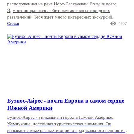
расположенная на реке Норт-Саскачеван. Больше всего
Эдмонт понравится любителям активных городских
развлечений. Тебя ждет много интересных экскурсий.

Статья
4757
Буэнос-Айрес - почти Европа в самом сердце
Южной Америки
Буэнос-Айрес - уникальный город в Южной Америке.
Жемчужина, достойная туристическая внимания. Он
вызывает самые разные эмоции: от радикального неприятия,