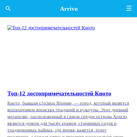
☰
Arrivo

Топ-12 достопримечательностей Киото
Киото, бывшая столица Японии, — город, который является
воплощением японских традиций и культуры. Этот древний
мегаполис, расположенный в самом сердце острова Хонсю,
является домом для тысяч храмов, старинных садов и
традиционных чайных, где время, кажется, течет
медленнее, а каждая улица и проспект рассказывает свою