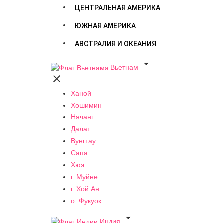
ЦЕНТРАЛЬНАЯ АМЕРИКА
ЮЖНАЯ АМЕРИКА
АВСТРАЛИЯ И ОКЕАНИЯ

Вьетнам

Ханой
Хошимин
Нячанг
Далат
Вунгтау
Сапа
Хюэ
г. Муйне
г. Хой Ан
о. Фукуок

Индия