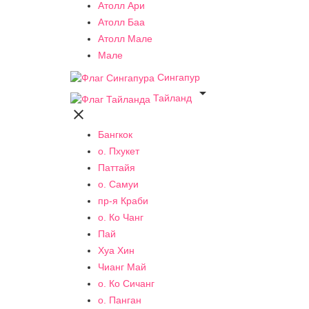
Атолл Ари
Атолл Баа
Атолл Мале
Мале
Сингапур

Тайланд

Бангкок
о. Пхукет
Паттайя
о. Самуи
пр-я Краби
о. Ко Чанг
Пай
Хуа Хин
Чианг Май
о. Ко Сичанг
о. Панган