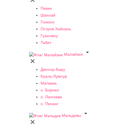

Пекин
Шанхай
Гонконг
Остров Хайнань
Гуанчжоу
Тибет

Малайзия

Джохор-Бару
Куала-Лумпур
Малакка
о. Борнео
о. Лангкави
о. Пенанг

Мальдивы
