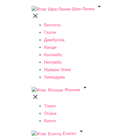

Шри-Ланка

Бентота
Галле
Дамбулла
Канди
Коломбо
Негомбо
Нувара-Элия
Хиккадува

Япония

Токио
Осака
Киото

Египет