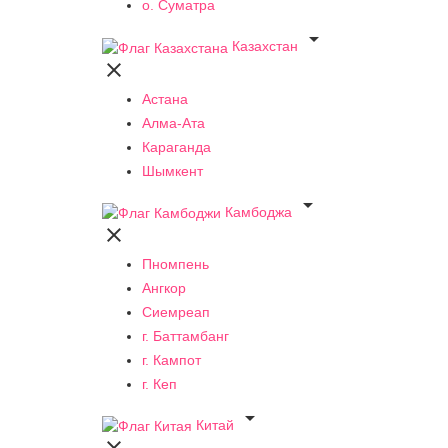
о. Суматра

Казахстан

Астана
Алма-Ата
Караганда
Шымкент

Камбоджа

Пномпень
Ангкор
Сиемреап
г. Баттамбанг
г. Кампот
г. Кеп

Китай