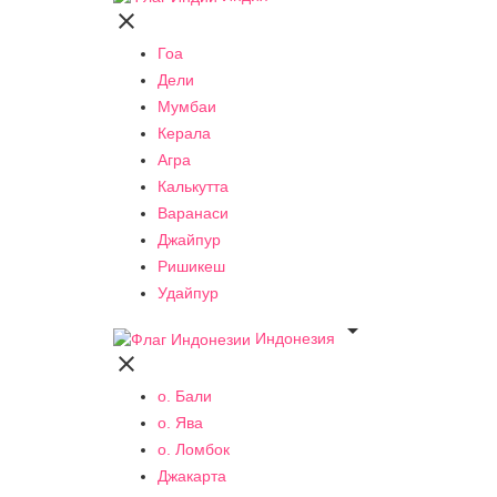

Гоа
Дели
Мумбаи
Керала
Агра
Калькутта
Варанаси
Джайпур
Ришикеш
Удайпур

Индонезия

о. Бали
о. Ява
о. Ломбок
Джакарта