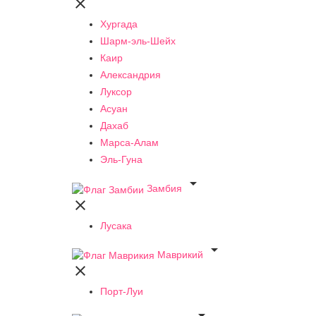

Хургада
Шарм-эль-Шейх
Каир
Александрия
Луксор
Асуан
Дахаб
Марса-Алам
Эль-Гуна

Замбия

Лусака

Маврикий

Порт-Луи
