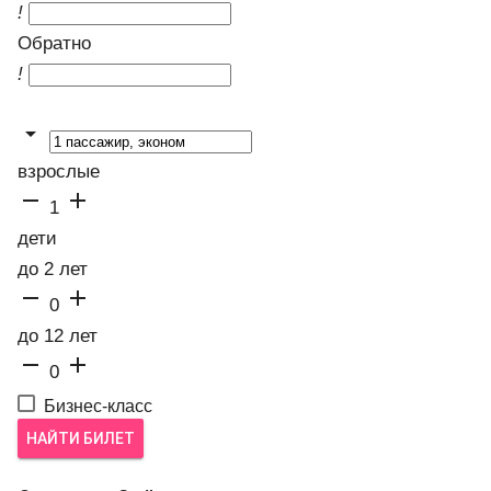
!
Обратно
!

взрослые


1
дети
до 2 лет


0
до 12 лет


0
Бизнес-класс
НАЙТИ БИЛЕТ