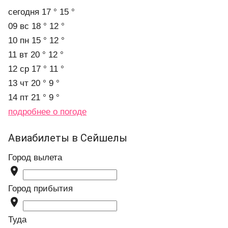
cегодня
17 °
15 °
09 вс
18 °
12 °
10 пн
15 °
12 °
11 вт
20 °
12 °
12 ср
17 °
11 °
13 чт
20 °
9 °
14 пт
21 °
9 °
подробнее о погоде
Авиабилеты в Сейшелы
Город вылета

Город прибытия

Туда