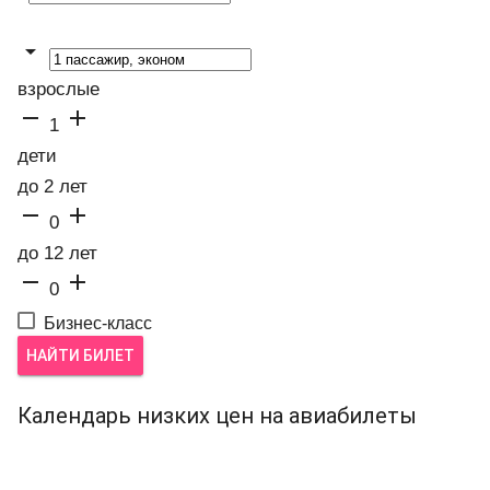

взрослые


1
дети
до 2 лет


0
до 12 лет


0
Бизнес-класс
НАЙТИ БИЛЕТ
Календарь низких цен на авиабилеты