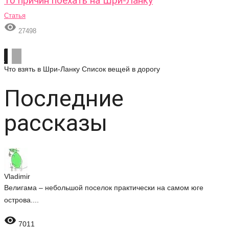
10 причин поехать на Шри-Ланку
Статья

27498
Что взять в Шри-Ланку
Список вещей в дорогу
Последние
рассказы
Vladimir
Велигама – небольшой поселок практически на самом юге
острова....

7011