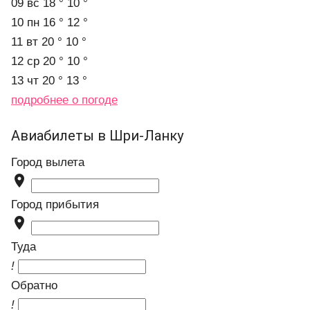
09 вс
18 °
10 °
10 пн
16 °
12 °
11 вт
20 °
10 °
12 ср
20 °
10 °
13 чт
20 °
13 °
подробнее о погоде
Авиабилеты в Шри-Ланку
Город вылета

Город прибытия

Туда
!
Обратно
!