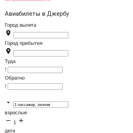
Авиабилеты в Джербу
Город вылета

Город прибытия

Туда
!
Обратно
!

взрослые


1
дети