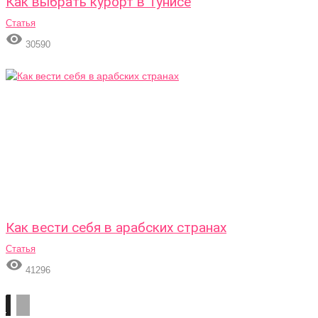
Как выбрать курорт в Тунисе
Статья

30590
Как вести себя в арабских странах
Статья

41296