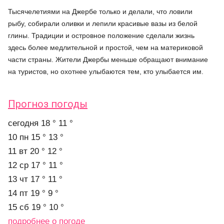
Тысячелетиями на Джербе только и делали, что ловили
рыбу, собирали оливки и лепили красивые вазы из белой
глины. Традиции и островное положение сделали жизнь
здесь более медлительной и простой, чем на материковой
части страны. Жители Джербы меньше обращают внимание
на туристов, но охотнее улыбаются тем, кто улыбается им.
Прогноз погоды
cегодня
18 °
11 °
10 пн
15 °
13 °
11 вт
20 °
12 °
12 ср
17 °
11 °
13 чт
17 °
11 °
14 пт
19 °
9 °
15 сб
19 °
10 °
подробнее о погоде