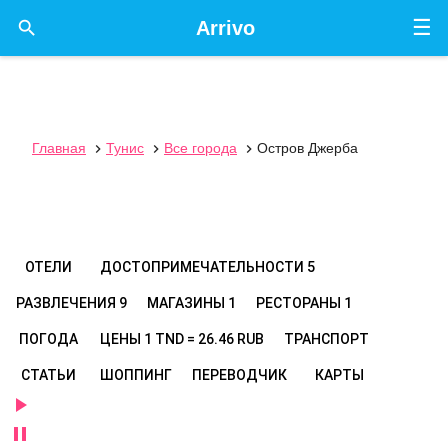
☰

Arrivo
Главная
Тунис
Все города
Остров Джерба



ОТЕЛИ
ДОСТОПРИМЕЧАТЕЛЬНОСТИ
5
РАЗВЛЕЧЕНИЯ
9
МАГАЗИНЫ
1
РЕСТОРАНЫ
1
ПОГОДА
ЦЕНЫ
1 TND = 26.46 RUB
ТРАНСПОРТ
СТАТЬИ
ШОППИНГ
ПЕРЕВОДЧИК
КАРТЫ

