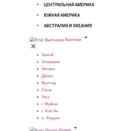
ЦЕНТРАЛЬНАЯ АМЕРИКА
ЮЖНАЯ АМЕРИКА
АВСТРАЛИЯ И ОКЕАНИЯ

Вьетнам

Ханой
Хошимин
Нячанг
Далат
Вунгтау
Сапа
Хюэ
г. Муйне
г. Хой Ан
о. Фукуок

Индия