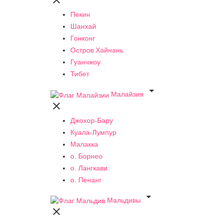

Пекин
Шанхай
Гонконг
Остров Хайнань
Гуанчжоу
Тибет

Малайзия

Джохор-Бару
Куала-Лумпур
Малакка
о. Борнео
о. Лангкави
о. Пенанг

Мальдивы
