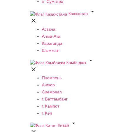
о. Суматра

Казахстан

Астана
Алма-Ата
Караганда
Шымкент

Камбоджа

Пномпень
Ангкор
Сиемреап
г. Баттамбанг
г. Кампот
г. Кеп

Китай