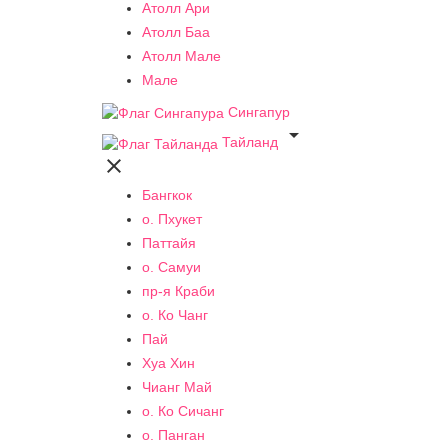
Атолл Ари
Атолл Баа
Атолл Мале
Мале
Сингапур

Тайланд

Бангкок
о. Пхукет
Паттайя
о. Самуи
пр-я Краби
о. Ко Чанг
Пай
Хуа Хин
Чианг Май
о. Ко Сичанг
о. Панган