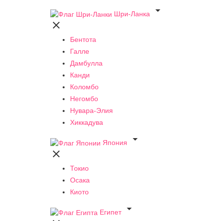

Шри-Ланка

Бентота
Галле
Дамбулла
Канди
Коломбо
Негомбо
Нувара-Элия
Хиккадува

Япония

Токио
Осака
Киото

Египет