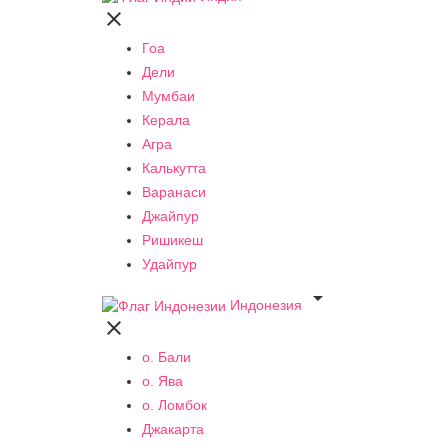

Гоа
Дели
Мумбаи
Керала
Агра
Калькутта
Варанаси
Джайпур
Ришикеш
Удайпур

Индонезия

о. Бали
о. Ява
о. Ломбок
Джакарта