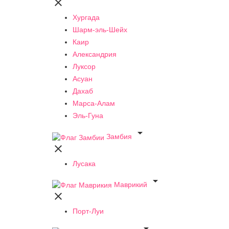

Хургада
Шарм-эль-Шейх
Каир
Александрия
Луксор
Асуан
Дахаб
Марса-Алам
Эль-Гуна

Замбия

Лусака

Маврикий

Порт-Луи
