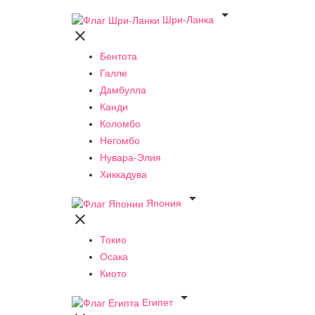

Шри-Ланка

Бентота
Галле
Дамбулла
Канди
Коломбо
Негомбо
Нувара-Элия
Хиккадува

Япония

Токио
Осака
Киото

Египет