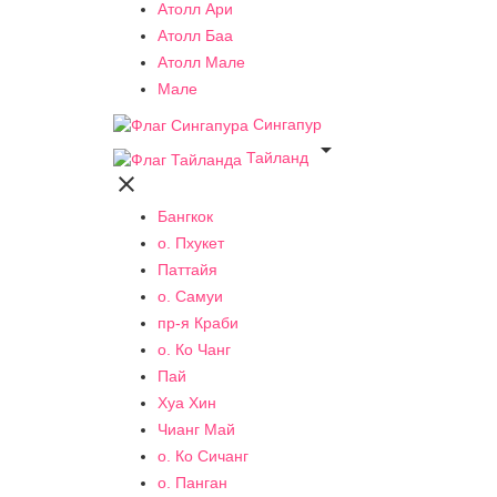
Атолл Ари
Атолл Баа
Атолл Мале
Мале
Сингапур

Тайланд

Бангкок
о. Пхукет
Паттайя
о. Самуи
пр-я Краби
о. Ко Чанг
Пай
Хуа Хин
Чианг Май
о. Ко Сичанг
о. Панган