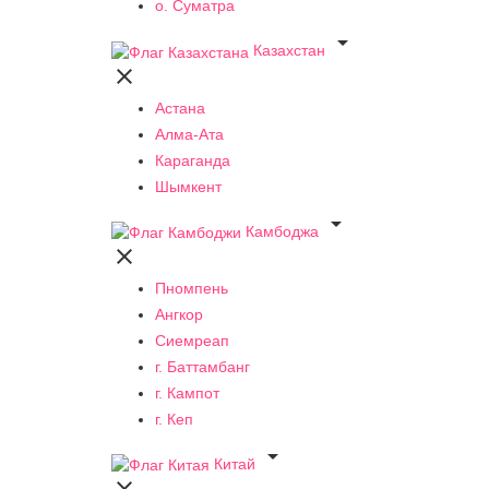
о. Суматра

Казахстан

Астана
Алма-Ата
Караганда
Шымкент

Камбоджа

Пномпень
Ангкор
Сиемреап
г. Баттамбанг
г. Кампот
г. Кеп

Китай