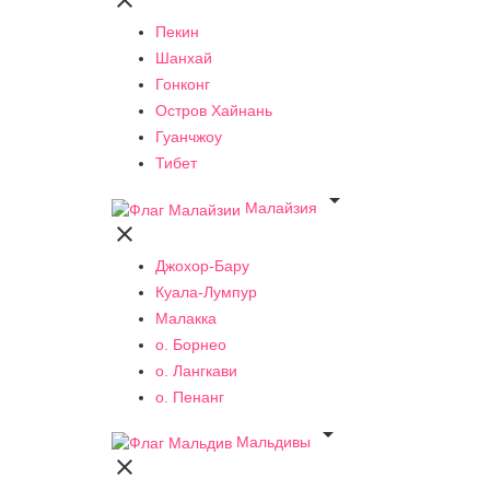

Пекин
Шанхай
Гонконг
Остров Хайнань
Гуанчжоу
Тибет

Малайзия

Джохор-Бару
Куала-Лумпур
Малакка
о. Борнео
о. Лангкави
о. Пенанг

Мальдивы
