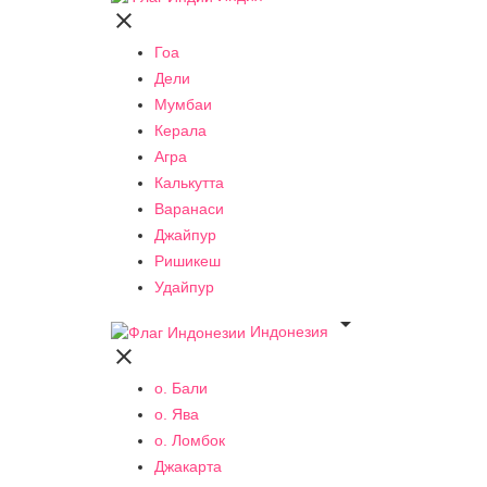

Гоа
Дели
Мумбаи
Керала
Агра
Калькутта
Варанаси
Джайпур
Ришикеш
Удайпур

Индонезия

о. Бали
о. Ява
о. Ломбок
Джакарта