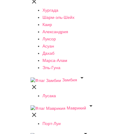

Хургада
Шарм-эль-Шейх
Каир
Александрия
Луксор
Асуан
Дахаб
Марса-Алам
Эль-Гуна

Замбия

Лусака

Маврикий

Порт-Луи
