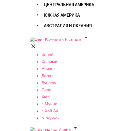
ЦЕНТРАЛЬНАЯ АМЕРИКА
ЮЖНАЯ АМЕРИКА
АВСТРАЛИЯ И ОКЕАНИЯ

Вьетнам

Ханой
Хошимин
Нячанг
Далат
Вунгтау
Сапа
Хюэ
г. Муйне
г. Хой Ан
о. Фукуок

Индия