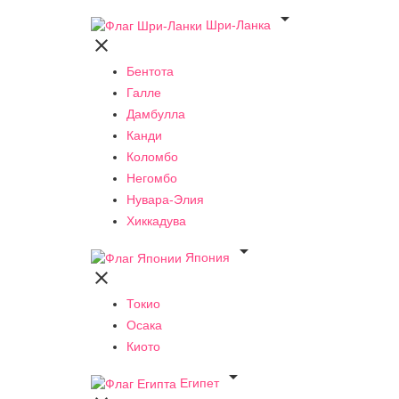

Шри-Ланка

Бентота
Галле
Дамбулла
Канди
Коломбо
Негомбо
Нувара-Элия
Хиккадува

Япония

Токио
Осака
Киото

Египет