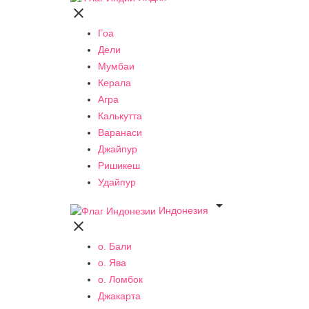

Гоа
Дели
Мумбаи
Керала
Агра
Калькутта
Варанаси
Джайпур
Ришикеш
Удайпур

Индонезия

о. Бали
о. Ява
о. Ломбок
Джакарта