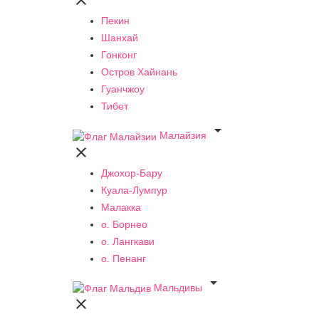

Пекин
Шанхай
Гонконг
Остров Хайнань
Гуанчжоу
Тибет

Малайзия

Джохор-Бару
Куала-Лумпур
Малакка
о. Борнео
о. Лангкави
о. Пенанг

Мальдивы
