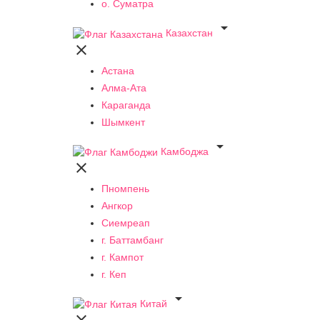
о. Суматра

Казахстан

Астана
Алма-Ата
Караганда
Шымкент

Камбоджа

Пномпень
Ангкор
Сиемреап
г. Баттамбанг
г. Кампот
г. Кеп

Китай