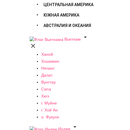
ЦЕНТРАЛЬНАЯ АМЕРИКА
ЮЖНАЯ АМЕРИКА
АВСТРАЛИЯ И ОКЕАНИЯ

Вьетнам

Ханой
Хошимин
Нячанг
Далат
Вунгтау
Сапа
Хюэ
г. Муйне
г. Хой Ан
о. Фукуок

Индия