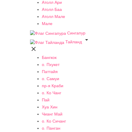
Атолл Ари
Атолл Баа
Атолл Мале
Мале
Сингапур

Тайланд

Бангкок
о. Пхукет
Паттайя
о. Самуи
пр-я Краби
о. Ко Чанг
Пай
Хуа Хин
Чианг Май
о. Ко Сичанг
о. Панган