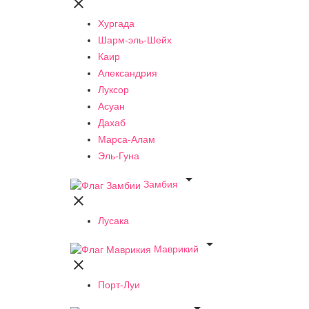

Хургада
Шарм-эль-Шейх
Каир
Александрия
Луксор
Асуан
Дахаб
Марса-Алам
Эль-Гуна

Замбия

Лусака

Маврикий

Порт-Луи
