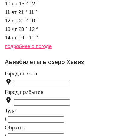
10 пн
15 °
12 °
11 вт
21 °
11 °
12 ср
21 °
10 °
13 чт
20 °
12 °
14 пт
19 °
11 °
подробнее о погоде
Авиабилеты в озеро Хевиз
Город вылета

Город прибытия

Туда
!
Обратно