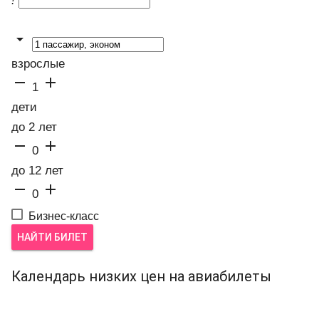
!

взрослые


1
дети
до 2 лет


0
до 12 лет


0
Бизнес-класс
НАЙТИ БИЛЕТ
Календарь низких цен на авиабилеты