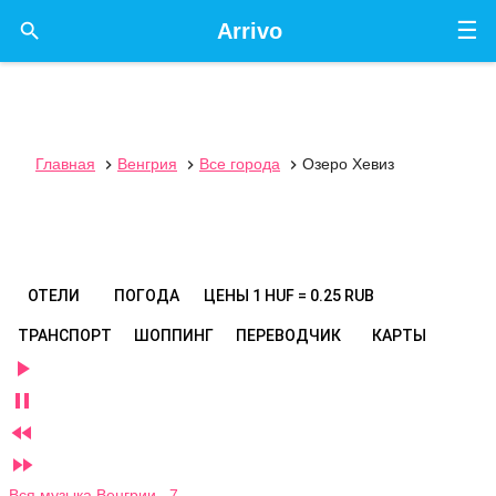
☰

Arrivo
Главная
Венгрия
Все города
Озеро Хевиз



ОТЕЛИ
ПОГОДА
ЦЕНЫ
1 HUF = 0.25 RUB
ТРАНСПОРТ
ШОППИНГ
ПЕРЕВОДЧИК
КАРТЫ




Вся музыка Венгрии 7