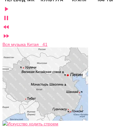




Вся музыка Китая 41