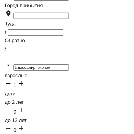
Город прибытия

Туда
!
Обратно
!

взрослые


1
дети
до 2 лет


0
до 12 лет


0