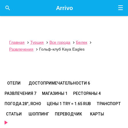
☰

Arrivo
Главная
Турция
Все города
Белек




Развлечения
Гольф-клуб Kaya Eagles

ОТЕЛИ
ДОСТОПРИМЕЧАТЕЛЬНОСТИ
6
РАЗВЛЕЧЕНИЯ
7
МАГАЗИНЫ
1
РЕСТОРАНЫ
4
ПОГОДА
28°, ЯСНО
ЦЕНЫ
1 TRY = 1.65 RUB
ТРАНСПОРТ
СТАТЬИ
ШОППИНГ
ПЕРЕВОДЧИК
КАРТЫ
