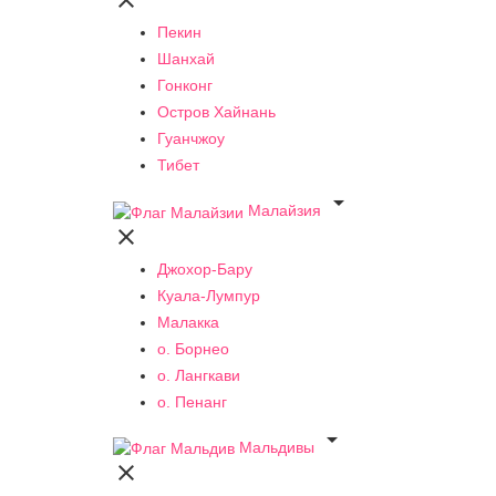

Пекин
Шанхай
Гонконг
Остров Хайнань
Гуанчжоу
Тибет

Малайзия

Джохор-Бару
Куала-Лумпур
Малакка
о. Борнео
о. Лангкави
о. Пенанг

Мальдивы
