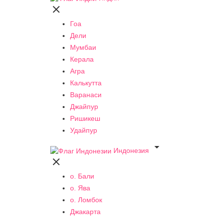

Гоа
Дели
Мумбаи
Керала
Агра
Калькутта
Варанаси
Джайпур
Ришикеш
Удайпур

Индонезия

о. Бали
о. Ява
о. Ломбок
Джакарта