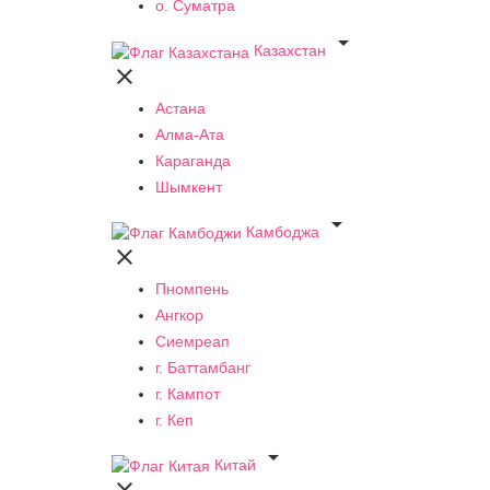
о. Суматра

Казахстан

Астана
Алма-Ата
Караганда
Шымкент

Камбоджа

Пномпень
Ангкор
Сиемреап
г. Баттамбанг
г. Кампот
г. Кеп

Китай