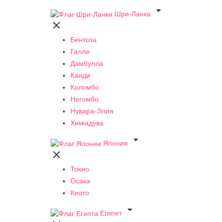

Шри-Ланка

Бентота
Галле
Дамбулла
Канди
Коломбо
Негомбо
Нувара-Элия
Хиккадува

Япония

Токио
Осака
Киото

Египет