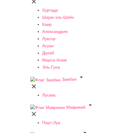

Хургада
Шарм-эль-Шейх
Каир
Александрия
Луксор
Асуан
Дахаб
Марса-Алам
Эль-Гуна

Замбия

Лусака

Маврикий

Порт-Луи
