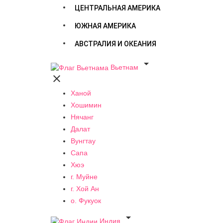
ЦЕНТРАЛЬНАЯ АМЕРИКА
ЮЖНАЯ АМЕРИКА
АВСТРАЛИЯ И ОКЕАНИЯ

Вьетнам

Ханой
Хошимин
Нячанг
Далат
Вунгтау
Сапа
Хюэ
г. Муйне
г. Хой Ан
о. Фукуок

Индия