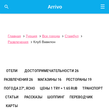
☰

Arrivo
Главная
Турция
Все города
Стамбул




Развлечения
Клуб Вавилон

ОТЕЛИ
ДОСТОПРИМЕЧАТЕЛЬНОСТИ
26
РАЗВЛЕЧЕНИЯ
26
МАГАЗИНЫ
16
РЕСТОРАНЫ
19
ПОГОДА
27°, ЯСНО
ЦЕНЫ
1 TRY = 1.65 RUB
ТРАНСПОРТ
СТАТЬИ
РАССКАЗЫ
ШОППИНГ
ПЕРЕВОДЧИК
КАРТЫ