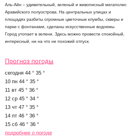
Аль-Айн – удивительный, зеленый и живописный мегаполис
Аравийского полуострова. На центральных улицах и
площадях разбиты огромные цветочные клумбы, скверы и
парки с фонтанами, сделаны искусственные водоемы.
Город утопает в зелени. Здесь можно провести спокойный,
интересный, ни на что не похожий отпуск.
Прогноз погоды
cегодня
44 °
35 °
10 пн
44 °
35 °
11 вт
45 °
36 °
12 ср
45 °
34 °
13 чт
47 °
35 °
14 пт
46 °
36 °
15 сб
46 °
36 °
подробнее о погоде