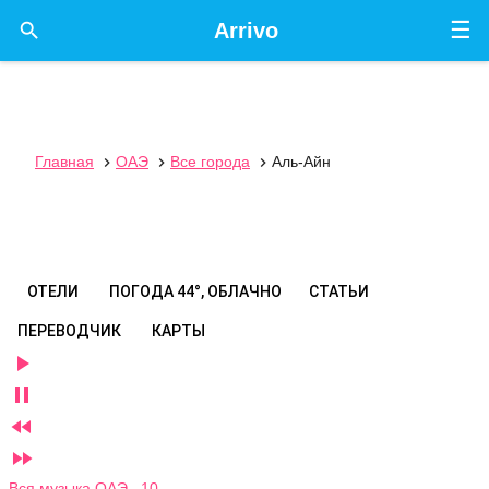
☰

Arrivo
Главная
ОАЭ
Все города
Аль-Айн



ОТЕЛИ
ПОГОДА
44°, ОБЛАЧНО
СТАТЬИ
ПЕРЕВОДЧИК
КАРТЫ




Вся музыка ОАЭ 10