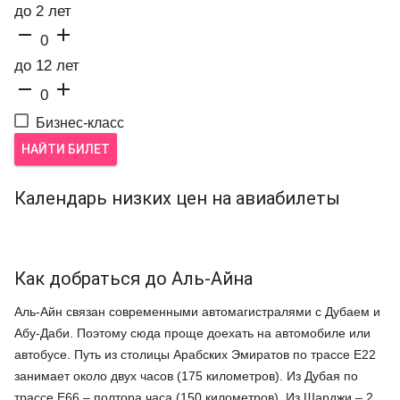
до 2 лет


0
до 12 лет


0
Бизнес-класс
НАЙТИ БИЛЕТ
Календарь низких цен на авиабилеты
Как добраться до Аль-Айна
Аль-Айн связан современными автомагистралями с Дубаем и
Абу-Даби. Поэтому сюда проще доехать на автомобиле или
автобусе. Путь из столицы Арабских Эмиратов по трассе Е22
занимает около двух часов (175 километров). Из Дубая по
трассе Е66 – полтора часа (150 километров). Из Шарджи – 2