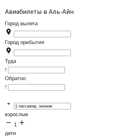
Авиабилеты в Аль-Айн
Город вылета

Город прибытия

Туда
!
Обратно
!

взрослые


1
дети