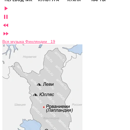




Вся музыка Финляндии 19