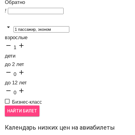
Обратно
!

взрослые


1
дети
до 2 лет


0
до 12 лет


0
Бизнес-класс
НАЙТИ БИЛЕТ
Календарь низких цен на авиабилеты