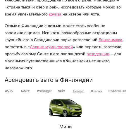
кинофестивали, проходящие по всей стране. Финляндия –
«страна тысячи озер и рек», исследовать которые можно во
время увлекательного
круиза
на катере или яхте.
Отдых в Финляндии с детьми может стать особенно
запоминающимся. Испытать разнообразные аттракционы
крупнейшего в Скандинавии парка развлечений
Линнанмяки
,
погостить в «
Долине муми-троллей
» или передать заветную
просьбу самому Санте в его лапландской
резиденции
– для
маленьких путешественников в Финляндии нет ничего
невозможного.
Арендовать авто в Финляндии
Мини