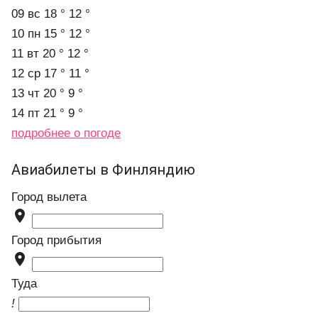
09 вс
18 °
12 °
10 пн
15 °
12 °
11 вт
20 °
12 °
12 ср
17 °
11 °
13 чт
20 °
9 °
14 пт
21 °
9 °
подробнее о погоде
Авиабилеты в Финляндию
Город вылета

Город прибытия

Туда
!