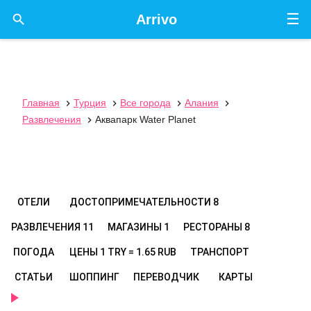
☰

Arrivo
Главная
Турция
Все города
Алания




Развлечения
Аквапарк Water Planet

ОТЕЛИ
ДОСТОПРИМЕЧАТЕЛЬНОСТИ
8
РАЗВЛЕЧЕНИЯ
11
МАГАЗИНЫ
1
РЕСТОРАНЫ
8
ПОГОДА
ЦЕНЫ
1 TRY = 1.65 RUB
ТРАНСПОРТ
СТАТЬИ
ШОППИНГ
ПЕРЕВОДЧИК
КАРТЫ
