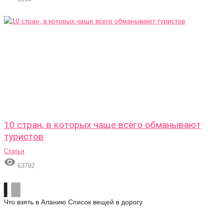
10 стран, в которых чаще всего обманывают
туристов
Статья

63792
Что взять в Аланию
Список вещей в дорогу