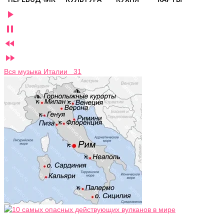




Вся музыка Италии 31