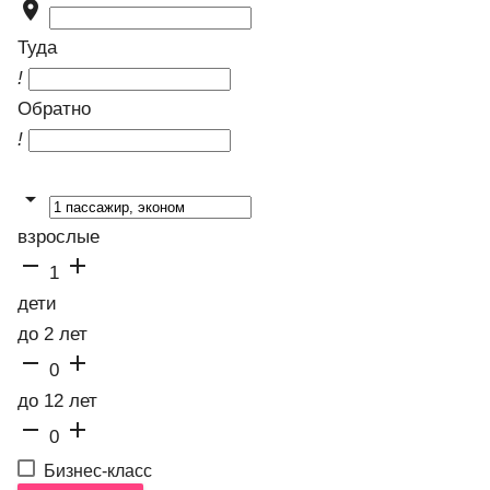

Туда
!
Обратно
!

взрослые


1
дети
до 2 лет


0
до 12 лет


0
Бизнес-класс