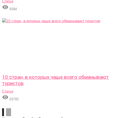
Статья

8394
10 стран, в которых чаще всего обманывают
туристов
Статья

63792