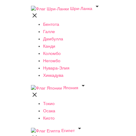

Шри-Ланка

Бентота
Галле
Дамбулла
Канди
Коломбо
Негомбо
Нувара-Элия
Хиккадува

Япония

Токио
Осака
Киото

Египет