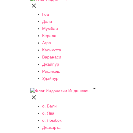

Гоа
Дели
Мумбаи
Керала
Агра
Калькутта
Варанаси
Джайпур
Ришикеш
Удайпур

Индонезия

о. Бали
о. Ява
о. Ломбок
Джакарта