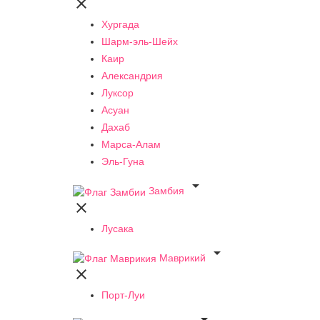

Хургада
Шарм-эль-Шейх
Каир
Александрия
Луксор
Асуан
Дахаб
Марса-Алам
Эль-Гуна

Замбия

Лусака

Маврикий

Порт-Луи
