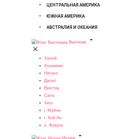
ЦЕНТРАЛЬНАЯ АМЕРИКА
ЮЖНАЯ АМЕРИКА
АВСТРАЛИЯ И ОКЕАНИЯ

Вьетнам

Ханой
Хошимин
Нячанг
Далат
Вунгтау
Сапа
Хюэ
г. Муйне
г. Хой Ан
о. Фукуок

Индия