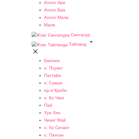
Атолл Ари
Атолл Баа
Атолл Мале
Мале
Сингапур

Тайланд

Бангкок
о. Пхукет
Паттайя
о. Самуи
пр-я Краби
о. Ко Чанг
Пай
Хуа Хин
Чианг Май
о. Ко Сичанг
о. Панган