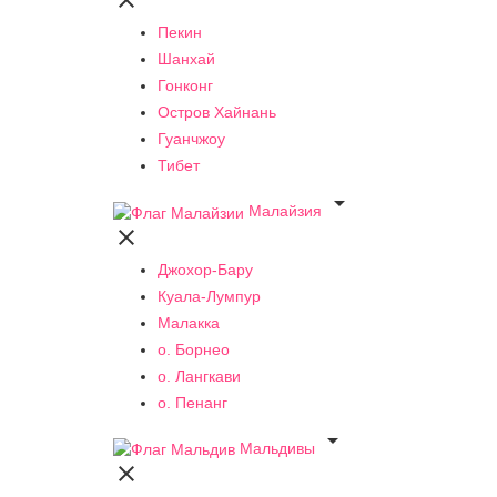

Пекин
Шанхай
Гонконг
Остров Хайнань
Гуанчжоу
Тибет

Малайзия

Джохор-Бару
Куала-Лумпур
Малакка
о. Борнео
о. Лангкави
о. Пенанг

Мальдивы
