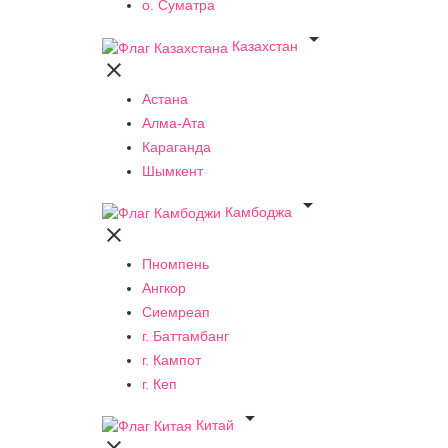
о. Суматра

Казахстан

Астана
Алма-Ата
Караганда
Шымкент

Камбоджа

Пномпень
Ангкор
Сиемреап
г. Баттамбанг
г. Кампот
г. Кеп

Китай