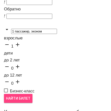
!
Обратно
!

взрослые


1
дети
до 2 лет


0
до 12 лет


0
Бизнес-класс
НАЙТИ БИЛЕТ