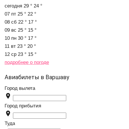
cегодня
29 °
24 °
07 пт
25 °
22 °
08 сб
22 °
17 °
09 вс
25 °
15 °
10 пн
30 °
17 °
11 вт
23 °
20 °
12 ср
23 °
15 °
подробнее о погоде
Авиабилеты в Варшаву
Город вылета

Город прибытия

Туда