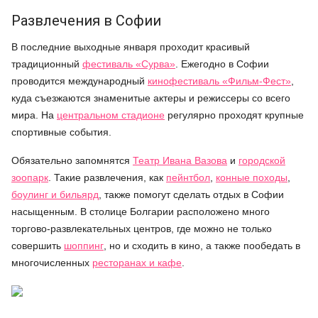
Развлечения в Софии
В последние выходные января проходит красивый
традиционный
фестиваль
«
Сурва
»
. Ежегодно в Софии
проводится международный
кинофестиваль
«
Фильм-Фест
»
,
куда съезжаются знаменитые актеры и режиссеры со всего
мира. На
центральном стадионе
регулярно проходят крупные
спортивные события.
Обязательно запомнятся
Театр Ивана Вазова
и
городской
зоопарк
. Такие развлечения, как
пейнтбол
,
конные походы
,
боулинг и бильярд
, также помогут сделать отдых в Софии
насыщенным. В столице Болгарии расположено много
торгово-развлекательных центров, где можно не только
совершить
шоппинг
, но и сходить в кино, а также пообедать в
многочисленных
ресторанах и кафе
.