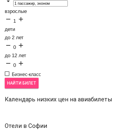

взрослые


1
дети
до 2 лет


0
до 12 лет


0
Бизнес-класс
НАЙТИ БИЛЕТ
Календарь низких цен на авиабилеты
Отели в Софии