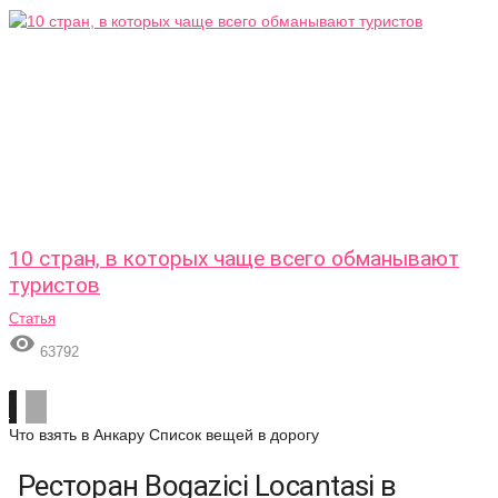
10 стран, в которых чаще всего обманывают
туристов
Статья

63792
Что взять в Анкару
Список вещей в дорогу
Ресторан Bogazici Locantasi в