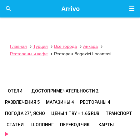
☰

Arrivo
Главная
Турция
Все города
Анкара




Рестораны и кафе
Ресторан Bogazici Locantasi

ОТЕЛИ
ДОСТОПРИМЕЧАТЕЛЬНОСТИ
2
РАЗВЛЕЧЕНИЯ
5
МАГАЗИНЫ
4
РЕСТОРАНЫ
4
ПОГОДА
27°, ЯСНО
ЦЕНЫ
1 TRY = 1.65 RUB
ТРАНСПОРТ
СТАТЬИ
ШОППИНГ
ПЕРЕВОДЧИК
КАРТЫ
