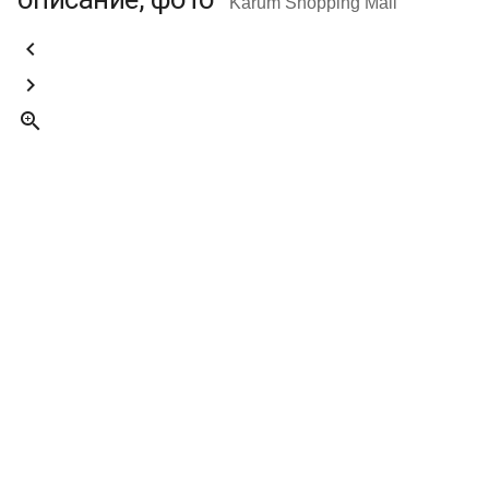
Karum Shopping Mall


